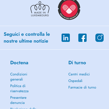
Tarif de la séance : 90 euros
Des créneaux d'urgence peuvent être disponibles en prise de RDV par
Téléphone.
Seguici e controlla le
nostre ultime notizie
Doctena
Di turno
Condizioni
Centri medici
generali
Ospedali
Politica di
Farmacie di turno
riservatezza
Presentare
denuncia