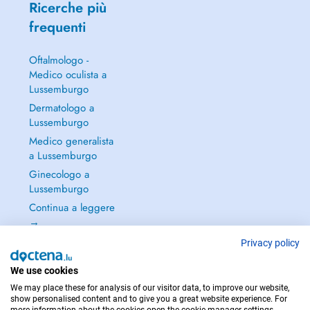
Ricerche più
frequenti
Oftalmologo -
Medico oculista a
Lussemburgo
Dermatologo a
Lussemburgo
Medico generalista
a Lussemburgo
Ginecologo a
Lussemburgo
Continua a leggere
→
Privacy policy
We use cookies
We may place these for analysis of our visitor data, to improve our website,
PER LE URGENZE, CONSULTARE : 112
show personalised content and to give you a great website experience. For