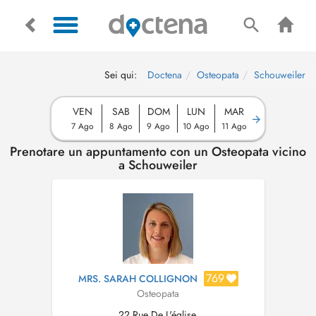
Sei qui:
Doctena
Osteopata
Schouweiler
VEN
SAB
DOM
LUN
MAR
7 Ago
8 Ago
9 Ago
10 Ago
11 Ago
Prenotare un appuntamento con un Osteopata vicino
a Schouweiler
769
MRS. SARAH COLLIGNON
Osteopata
22 Rue De L'église,