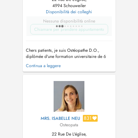
4994 Schouweiler
Disponibilità dei colleghi
Nessuna disponibilità online
Chiamare per prendere appuntamento
Chers patients, je suis Ostéopathe D.O.,
diplômée d'une formation universitaire de 6
ans à ULB (Université libre de Bruxelles). J'ai été
Continua a leggere
diplômée en 2015 et de suite j'ai ouvert mon
propre cabinet paramédical à Schouweiler. Au
cours de mon parcours professionnel j'ai
suivie plusieurs formation...
831
MRS. ISABELLE NEU
Osteopata
22 Rue De L'église,