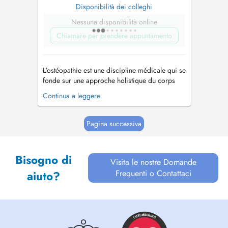
Disponibilità dei colleghi
Nessuna disponibilità online
Chiamare per prendere appuntamento
L'ostéopathie est une discipline médicale qui se
fonde sur une approche holistique du corps
humain, visant à diagnostiquer et à traiter les
Continua a leggere
dysfonctionnements somatiques par le biais de
méthodes manuelles. En tant que système
intégré de diagnostic et de traitement, axé sur
Pagina successiva
le principe de l'unité...
Bisogno di
Visita le nostre Domande
Frequenti o Contattaci
aiuto?