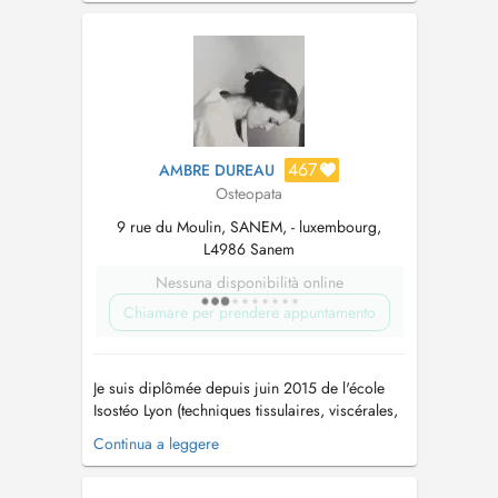
467
AMBRE DUREAU
Osteopata
9 rue du Moulin, SANEM, - luxembourg,
L4986 Sanem
Nessuna disponibilità online
Chiamare per prendere appuntamento
Je suis diplômée depuis juin 2015 de l'école
Isostéo Lyon (techniques tissulaires, viscérales,
craniens, articulaires.) Suite à ma formation
Continua a leggere
initiale je me suis spécialisée en pédiatrie de
maniére à pouvoir prendre en charge de la