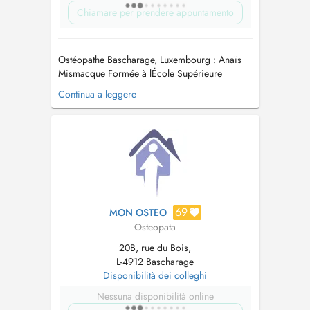
Chiamare per prendere appuntamento
Ostéopathe Bascharage, Luxembourg : Anaïs
Mismacque Formée à lÉcole Supérieure
dOstéopathie (ESO Suposteo) de Paris sur une
Continua a leggere
période intensive de 5 ans, Anaïs Mismacque
officie depuis 2023 au Pôle Équilibre & Santé
de Bascharage. Tout au long de son parcours
académique, Anaïs s'est armée d'une ...
69
MON OSTEO
Osteopata
20B, rue du Bois,
L-4912 Bascharage
Disponibilità dei colleghi
Nessuna disponibilità online