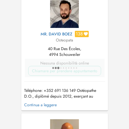
138
MR. DAVID BOEZ
Osteopata
40 Rue Des Écoles,
4994 Schouweiler
Nessuna disponibilità online
Chiamare per prendere appuntamento
Téléphone: +352 691 136 149 Ostéopathe
D.O., diplômé depuis 2012, exerçant au
cabinet à Schouweiler. -Adultes : Troubles ORL
Continua a leggere
, Pathologies rachidiennes, Troubles digestifs,
Pathologies liées à la sédentarité, lactivité
professionnelle ,Séquelles de trauma(accident
de voiture...),Douleurs mâc...