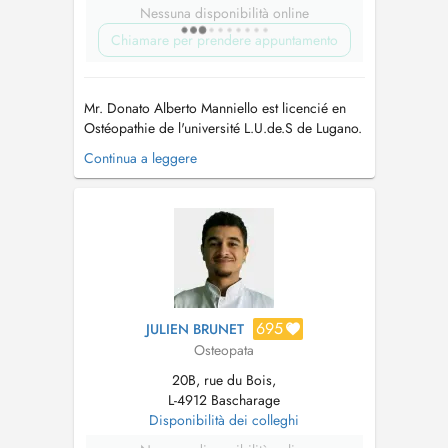
Nessuna disponibilità online
Chiamare per prendere appuntamento
Mr. Donato Alberto Manniello est licencié en
Ostéopathie de l'université L.U.de.S de Lugano.
Sa philosophie pour traiter le patient dans sa
Continua a leggere
globalité, réveille tres tôt son intéret pour les
différentes Médecines Alternatives et décide de
les étudier et de les pratiquer de maniere
exhaustive. Il fa...
695
JULIEN BRUNET
Osteopata
20B, rue du Bois,
L-4912 Bascharage
Disponibilità dei colleghi