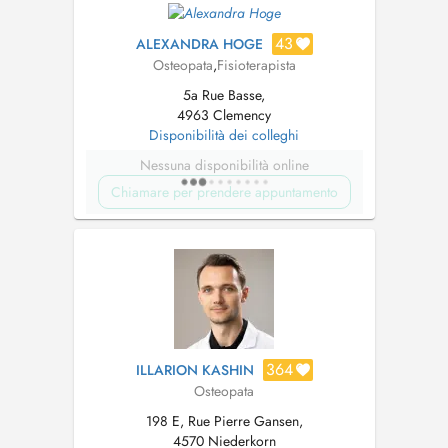
meilleure façon possible les nourissons et les
enfants. J'ai éga...
43
ALEXANDRA HOGE
Osteopata
,
Fisioterapista
5a Rue Basse,
4963 Clemency
Disponibilità dei colleghi
Nessuna disponibilità online
Chiamare per prendere appuntamento
364
ILLARION KASHIN
Osteopata
198 E, Rue Pierre Gansen,
4570 Niederkorn