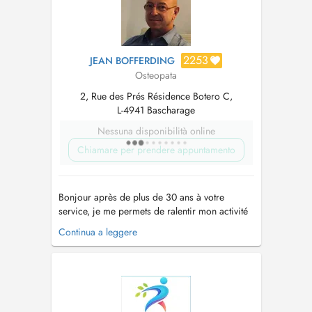
2253
JEAN BOFFERDING
Osteopata
2, Rue des Prés Résidence Botero C,
L-4941 Bascharage
Nessuna disponibilità online
Chiamare per prendere appuntamento
Bonjour après de plus de 30 ans à votre
service, je me permets de ralentir mon activité
professionnelle et vous annonce la
Continua a leggere
collaboration avec Mr Victor VAN ESPEN
diplômé de lESO( European School of
Osteopathy) en Angleterre, la même école que
jai fréquentée il y a plus de trente ans. Mr
Van...