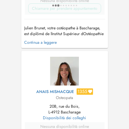
Nessuna disponibilità online
Chiamare per prendere appuntamento
Julien Brunet, votre ostéopathe à Bascharage,
est diplômé de lInstitut Supérieur dOstéopathie
de Lille, où il a achevé un cursus de cinq ans
Continua a leggere
en 2021. Aujourd'hui, il officie au sein du Pôle
Équilibre & Santé de Bascharage. Au cours de
sa formation, Julien a acquis une expertise
notable en anatomi...
1355
ANAIS MISMACQUE
Osteopata
20B, rue du Bois,
L-4912 Bascharage
Disponibilità dei colleghi
Nessuna disponibilità online