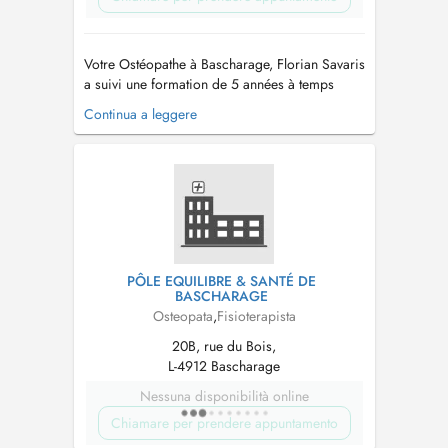
Votre Ostéopathe à Bascharage, Florian Savaris
a suivi une formation de 5 années à temps
plein en Ostéopathie à l’ISOstéo Lyon (France).
Continua a leggere
Durant ses études, il a été formé à un grand
nombre de matières théoriques (plus de 1600
heures de formation) parmis lesquelles
l’anatomie, la physiologie, la path...
PÔLE EQUILIBRE & SANTÉ DE
BASCHARAGE
Osteopata
,
Fisioterapista
20B, rue du Bois,
L-4912 Bascharage
Nessuna disponibilità online
Chiamare per prendere appuntamento