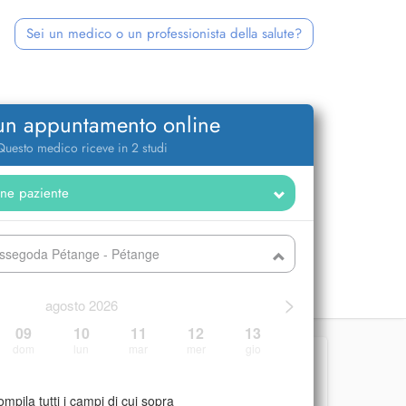
Sei un medico o un professionista della salute?
 un appuntamento online
Questo medico riceve in 2 studi
ssegoda Pétange - Pétange
>
agosto 2026
09
10
11
12
13
dom
lun
mar
mer
gio
mpila tutti i campi di cui sopra