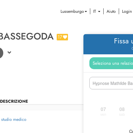
Lussemburgo
IT
Aiuto
Login
 BASSEGODA
17
Fissa
Hypnose Mathilde Ba
DESCRIZIONE
07
08
ven
sab
o studio medico
Co