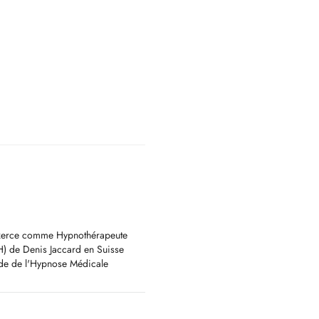
'exerce comme Hypnothérapeute
TH) de Denis Jaccard en Suisse
Etude de l'Hypnose Médicale
ot.
: préparation à l'accouchement et