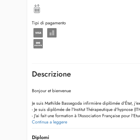
Tipi di pagamento
Descrizione
Bonjour et bienvenue
Je suis Mathilde Bassegoda infirmière diplômée d'État, j
- Je suis diplômée de l'Institut Thérapeutique d'hypnose (I
- J'ai fait une formation à l'Association Française pour l'
(AFEHM) à Paris.
Continua a leggere
- J'ai été formée à Nice à l'hypnose rapide avec Jordan Ver
- Je suis également titulaire du certificat HypnoMaternelle 
Diplomi