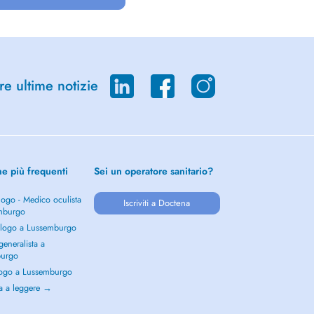
re ultime notizie
he più frequenti
Sei un operatore sanitario?
ogo - Medico oculista
Iscriviti a Doctena
mburgo
logo a Lussemburgo
eneralista a
burgo
ogo a Lussemburgo
a a leggere →