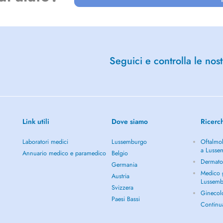
Seguici e controlla le nost
Link utili
Dove siamo
Ricerc
Laboratori medici
Lussemburgo
Oftalmol
a Lusse
Annuario medico e paramedico
Belgio
Dermato
Germania
Medico g
Austria
Lussem
Svizzera
Ginecol
Paesi Bassi
Continu