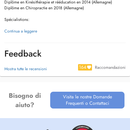
Diplôme en Kinésithérapie et rééducation en 2014 (Allemagne)
Diplôme en Chiropractie en 2018 (Allemagne)
Spécialistions:
Kinésithérapie post-traumatique (accident etc.)
Continua a leggere
Kinésithérapie post-operatoire
Drainage Lymphatique avec Thérapie de compression (+Lipoedème)
Rééducation vestibulaire
Feedback
Expérience avec Personnes handicapées
164
Raccomandazioni
Mostra tutte le recensioni
Bisogno di
Visita le nostre Domande
Frequenti o Contattaci
aiuto?