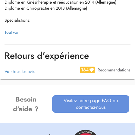
Diplôme en Kinésithérapie et rééducation en 2014 (Allemagne)
Diplôme en Chiropractie en 2018 (Allemagne)
Spécialistions:
Kinésithérapie post-traumatique (accident etc.)
Tout voir
Kinésithérapie post-operatoire
Drainage Lymphatique avec Thérapie de compression (+Lipoedème)
Rééducation vestibulaire
Retours d'expérience
Expérience avec Personnes handicapées
164
Recommandations
Voir tous les avis
Besoin
Visitez notre page FAQ ou
contactez-nous
d'aide ?