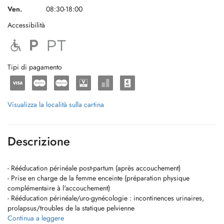
Ven.
08:30-18:00
Accessibilità
Tipi di pagamento
Visualizza la località sulla cartina
Descrizione
- Rééducation périnéale post-partum (après accouchement)
- Prise en charge de la femme enceinte (préparation physique
complémentaire à l'accouchement)
- Rééducation périnéale/uro-gynécologie : incontinences urinaires,
prolapsus/troubles de la statique pelvienne
- Kinésithérapie globale
Continua a leggere