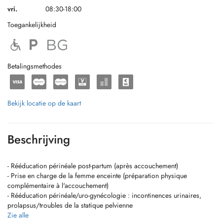
vri.
08:30-18:00
Toegankelijkheid
Betalingsmethodes
Bekijk locatie op de kaart
Beschrijving
- Rééducation périnéale post-partum (après accouchement)
- Prise en charge de la femme enceinte (préparation physique
complémentaire à l'accouchement)
- Rééducation périnéale/uro-gynécologie : incontinences urinaires,
prolapsus/troubles de la statique pelvienne
- Kinésithérapie globale
Zie alle