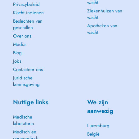
wacht
Privacybeleid
Ziekenhuizen van
Klacht indienen
wacht
Beslechten van
Apotheken van
geschillen
wacht
Over ons
Media
Blog
Jobs
Contacteer ons
Juridische
kennisgeving
Nuttige links
We zijn
aanwezig
Medische
laboratoria
Luxemburg
Medisch en
België
paramedisch