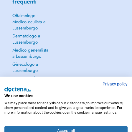
frequenti
Oftalmologo -
Medico oculista a
Lussemburgo
Dermatologo a
Lussemburgo
Medico generalista
a Lussemburgo
Ginecologo a
Lussemburgo
Continua a leggere
→
Privacy policy
We use cookies
We may place these for analysis of our visitor data, to improve our website,
show personalised content and to give you a great website experience. For
more information about the cookies open the cookie manager settings.
PER LE URGENZE, CONSULTARE : 112
Copyright © 2026 - DOCTENA S.A. 42, Rue de la Vallée, L-2661 Luxembourg
Accept all