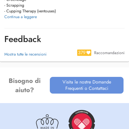
- Scrapping
- Cupping Therapy (ventouses)
- Taping
Continua a leggere
Mobility Specialist
- Functional Range Conditioning (FRCms)
Feedback
- Functional Range Assessment (FRA)
Thérapie Manuelle
379
Raccomandazioni
Mostra tutte le recensioni
Técarthérapie (Winback)
Cryothérapie compressive (Game Ready)
Bisogno di
Drainage (Aquilo)
Visita le nostre Domande
Frequenti o Contattaci
aiuto?