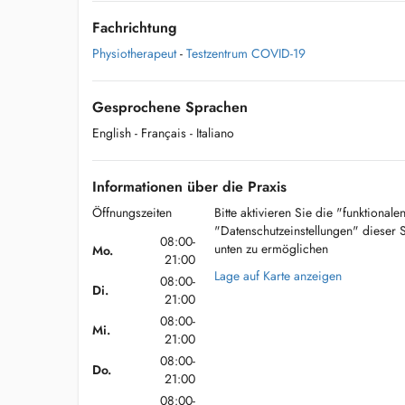
Fachrichtung
Physiotherapeut
-
Testzentrum COVID-19
Gesprochene Sprachen
English
- Français
- Italiano
Informationen über die Praxis
Öffnungszeiten
Bitte aktivieren Sie die "funktional
"Datenschutzeinstellungen" dieser 
08:00-
unten zu ermöglichen
Mo.
21:00
Lage auf Karte anzeigen
08:00-
Di.
21:00
08:00-
Mi.
21:00
08:00-
Do.
21:00
08:00-