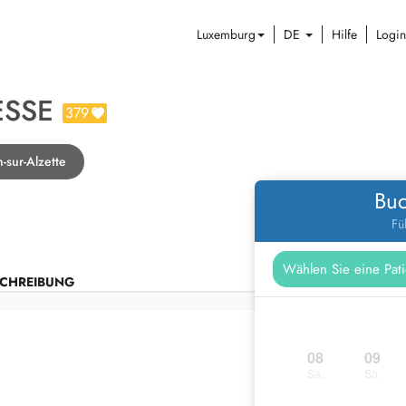
Luxemburg
DE
Hilfe
Login
ESSE
379
-sur-Alzette
Buc
Fü
CHREIBUNG
08
09
Sa.
So.