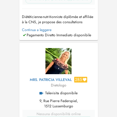
Diététicienne-nutritionniste diplômée et affiliée
à la CNS, je propose des consultations
nutritionnelles personnalisées à Luxembourg-
Continua a leggere
Ville, Ettelbruck et Insenborn, ainsi qu'en
Pagamento Diretto Immediato disponibile
téléconsultation pour le suivi. Forte de plus de
17 ans d'expérience, j'accompagne enfants de
tout âges, adolescents, adult...
285
MRS. PATRICIA VILLEVAL
Dietologo
Televisita disponibile
9, Rue Pierre Federspiel,
1512 Lussemburgo
Nessuna disponibilità online