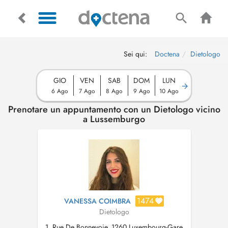
Sei qui:
Doctena
Dietologo
GIO
VEN
SAB
DOM
LUN
6 Ago
7 Ago
8 Ago
9 Ago
10 Ago
Prenotare un appuntamento con un Dietologo vicino
a Lussemburgo
1474
VANESSA COIMBRA
Dietologo
1, Rue De Bonnevoie, 1260 Luxembourg-Gare