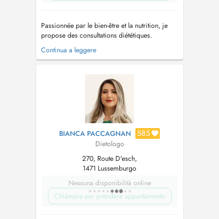
Passionnée par le bien-être et la nutrition, je
propose des consultations diététiques.
Domaines dintervention : Perte ou prise de
Continua a leggere
poids Rééquilibrage alimentaire Troubles du
comportement alimentaire Alimentation
végétarienne ou végane Prise de masse,
performance sportive Prédiabète ou d...
585
BIANCA PACCAGNAN
Dietologo
270, Route D'esch,
1471 Lussemburgo
Nessuna disponibilità online
Chiamare per prendere appuntamento