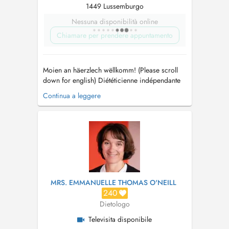
1449 Lussemburgo
Nessuna disponibilità online
Chiamare per prendere appuntamento
Moien an häerzlech wëllkomm! (Please scroll
down for english) Diététicienne indépendante
au Luxembourg depuis de 2014, je suis agrée
Continua a leggere
par le Ministère de la Santé, la CNS et membre
de l'Association nationale des diététiciens du
Luxembourg ANDL. Les consultations ont lieu
au cabinet de diététique "m...
MRS. EMMANUELLE THOMAS O'NEILL
240
Dietologo
Televisita disponibile