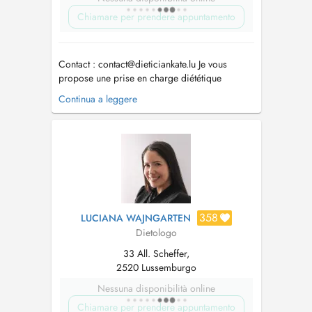
Chiamare per prendere appuntamento
Contact :
contact@dieticiankate.lu
Je vous
propose une prise en charge diététique
personnalisée pour : - Rééquilibrage
Continua a leggere
alimentaire : améliorer votre santé, perdre du
poids, gérer les changements liés à la
ménopause, la grossesse ou à un nouveau
mode de vie. - Régimes adaptés à des
pathologies :...
358
LUCIANA WAJNGARTEN
Dietologo
33 All. Scheffer,
2520 Lussemburgo
Nessuna disponibilità online
Chiamare per prendere appuntamento