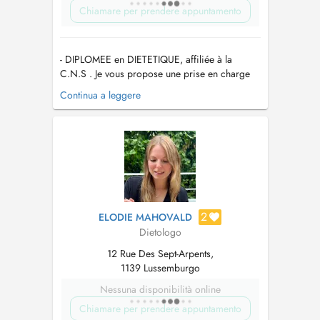
Chiamare per prendere appuntamento
- DIPLOMEE en DIETETIQUE, affiliée à la
C.N.S . Je vous propose une prise en charge
personnalisée en fonction de votre
Continua a leggere
problématique ( diabète, obésité, cholestérol,
allergie, ...) - MAITRE PRATICIEN en HYPNOSE
, Un véritable outil , pour atteindre vos objectifs
: mincir, sevrage tabagique, stre...
2
ELODIE MAHOVALD
Dietologo
12 Rue Des Sept-Arpents,
1139 Lussemburgo
Nessuna disponibilità online
Chiamare per prendere appuntamento