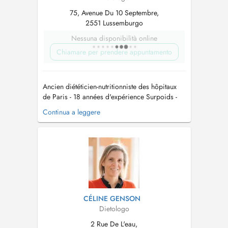
75, Avenue Du 10 Septembre,
2551 Lussemburgo
Nessuna disponibilità online
Chiamare per prendere appuntamento
Ancien diététicien-nutritionniste des hôpitaux
de Paris - 18 années d'expérience Surpoids -
Obésité - Diabètes Maigrir sans avoir faim et
Continua a leggere
sans être fatigué. Stabilisation durable du
poids pour ne pas reprendre Nutrition de la
femme enceinte : préparation de la grossesse
et de la PMA, contrôle ...
CÉLINE GENSON
Dietologo
2 Rue De L'eau,