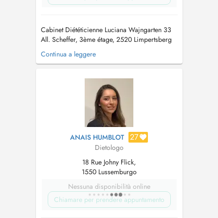
Cabinet Diététicienne Luciana Wajngarten 33
All. Scheffer, 3ème étage, 2520 Limpertsberg
Luxembourg FRANÇAIS Diététicienne-
Continua a leggere
nutritionniste avec 15 ans d'expérience et
affiliée par la CNS, je prends en charge les
enfants à partir de 6 ans, les adolescents, les
adultes, les personnes âgées, les...
27
ANAIS HUMBLOT
Dietologo
18 Rue Johny Flick,
1550 Lussemburgo
Nessuna disponibilità online
Chiamare per prendere appuntamento