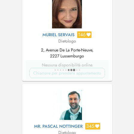
artérielles, les maladies cardiovasculaires...
146
MURIEL SERVAIS
Dietologo
2, Avenue De La Porte-Neuve,
2227 Lussemburgo
Nessuna disponibilità online
Chiamare per prendere appuntamento
345
MR. PASCAL NOTTINGER
Dietologo