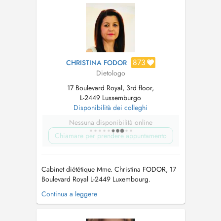
873
CHRISTINA FODOR
Dietologo
17 Boulevard Royal, 3rd floor,
L-2449 Lussemburgo
Disponibilità dei colleghi
Nessuna disponibilità online
Chiamare per prendere appuntamento
Cabinet diététique Mme. Christina FODOR, 17
Boulevard Royal L-2449 Luxembourg.
Diplômée en Dététique et Nutrition à l'
Continua a leggere
Université Harokopio d' Athènes, affiliée à la
CNS. On donne de conseilles concernant
lobésité et le patient bariatrique, l hypertension