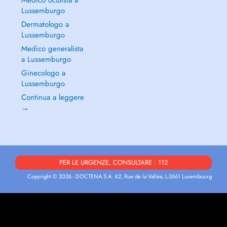
Medico oculista a
Lussemburgo
Dermatologo a
Lussemburgo
Medico generalista
a Lussemburgo
Ginecologo a
Lussemburgo
Continua a leggere
→
PER LE URGENZE, CONSULTARE : 112
Copyright © 2026 - DOCTENA S.A. 42, Rue de la Vallée, L-2661 Luxembourg