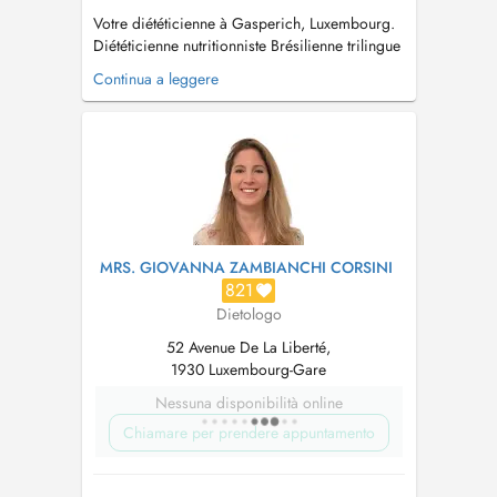
Votre diététicienne à Gasperich, Luxembourg.
Diététicienne nutritionniste Brésilienne trilingue
(Portugais, Français, Anglais) affiliée à la CNS,
Continua a leggere
diplômée en nutrition comportementale,
nutrition sportive et phytothérapie. Mon but est
de simplifier l'approche et la relation à la
nourriture af...
MRS. GIOVANNA ZAMBIANCHI CORSINI
821
Dietologo
52 Avenue De La Liberté,
1930 Luxembourg-Gare
Nessuna disponibilità online
Chiamare per prendere appuntamento