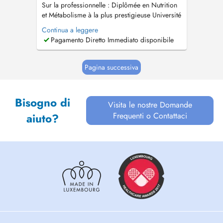
Sur la professionnelle : Diplômée en Nutrition
et Métabolisme à la plus prestigieuse Université
de l'Amérique Latine (Université de São Paulo),
Continua a leggere
jai une formation de cinq ans concentrée dans
Pagamento Diretto Immediato disponibile
le traitement des maladies chroniques et perte
de poids saine et durable. Spécialisée en
Nutrition Cliniqu...
Pagina successiva
Bisogno di
Visita le nostre Domande
Frequenti o Contattaci
aiuto?