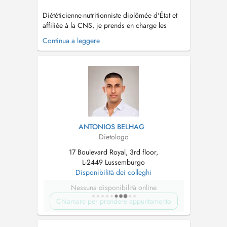
Diététicienne-nutritionniste diplômée d'État et
affiliée à la CNS, je prends en charge les
enfants, adultes, femmes enceintes et
Continua a leggere
personnes âgées. Forte d'éxperience au sein
d'un prestataire de santé à domicile, en
collectivité, et également à la maison du
diabète, je saurai m'adapter à vos besoins....
ANTONIOS BELHAG
Dietologo
17 Boulevard Royal, 3rd floor,
L-2449 Lussemburgo
Disponibilità dei colleghi
Nessuna disponibilità online
Chiamare per prendere appuntamento