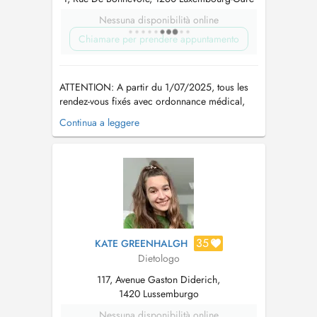
Nessuna disponibilità online
Chiamare per prendere appuntamento
ATTENTION: A partir du 1/07/2025, tous les
rendez-vous fixés avec ordonnance médical,
doivent obligatoirement envoyer son
Continua a leggere
ordonnance le jour même ou donner une
explication de quand ils vont l'envoyer, si ceci
n'est pas le cas, le rendez-vous est
automatiquement annulé. Aussi tous les champs
sont obl...
35
KATE GREENHALGH
Dietologo
117, Avenue Gaston Diderich,
1420 Lussemburgo
Nessuna disponibilità online