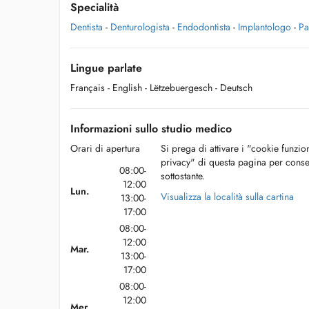
Specialità
Dentista
-
Denturologista
-
Endodontista
-
Implantologo
-
Pa
Lingue parlate
Français
- English
- Lëtzebuergesch
- Deutsch
Informazioni sullo studio medico
Orari di apertura
Si prega di attivare i "cookie funzio
privacy" di questa pagina per conse
08:00-
sottostante.
12:00
Lun.
Visualizza la località sulla cartina
13:00-
17:00
08:00-
12:00
Mar.
13:00-
17:00
08:00-
12:00
Mer.