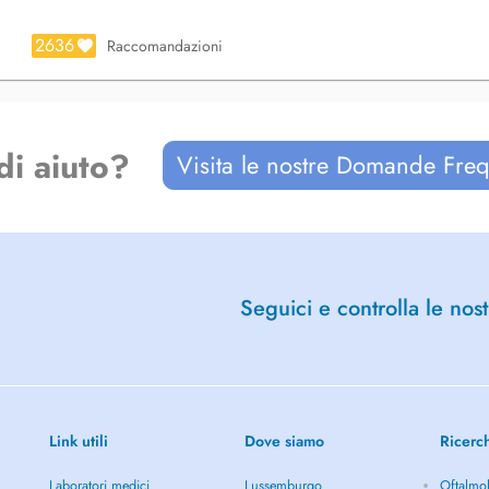
2636
Raccomandazioni
di aiuto?
Visita le nostre Domande Freq
Seguici e controlla le nost
Link utili
Dove siamo
Ricerc
Laboratori medici
Lussemburgo
Oftalmol