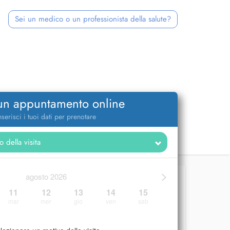
Sei un medico o un professionista della salute?
 un appuntamento online
nserisci i tuoi dati per prenotare
>
agosto 2026
11
12
13
14
15
mar
mer
gio
ven
sab