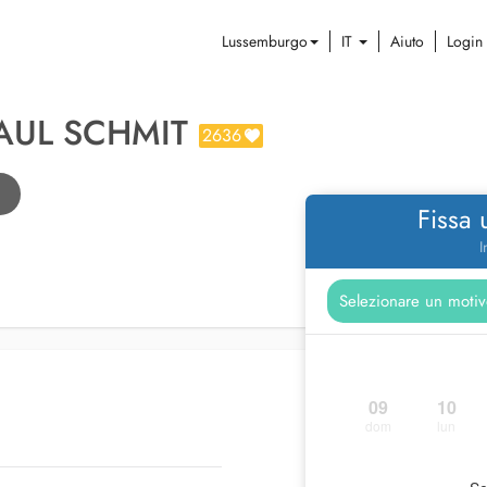
Lussemburgo
IT
Aiuto
Login
PAUL SCHMIT
2636
Fissa
I
09
10
dom
lun