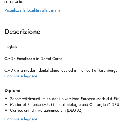
sottostante.
Visualizza la località sulla cartina
Descrizione
English
CMDK Excellence in Dental Care:
CMDK is a modern dental clinic located in the heart of Kirchberg,
Luxembourg, combining advanced dentistry with personalized patient
Continua a leggere
care. Our highly qualified team works with precision, empathy, and
state-of-the-art technology.
Diplomi
Zahnmedizinstudium an der Universidad Europea Madrid (UEM)
We provide a full range of dental services, from preventive care to
Master of Science (MSc) in Implantologie und Chirurgie @ DPU
complex specialized treatments. Emergency patients are welcomed on
Curriculum: Umweltzahnmedizin (DEGUZ)
the same day.
Continua a leggere
Our services include:
- General dentistry