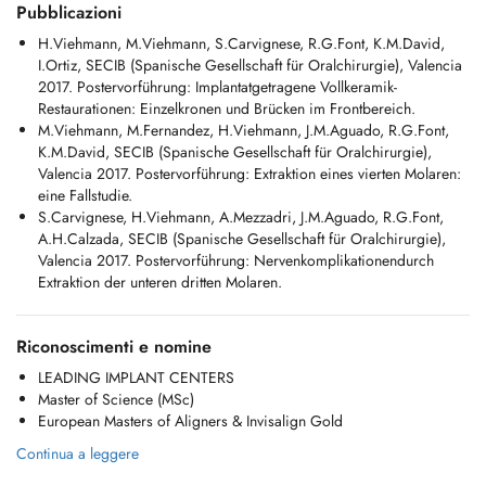
Pubblicazioni
- Oral surgery
- Biologic dentistry
H.Viehmann, M.Viehmann, S.Carvignese, R.G.Font, K.M.David,
- Environmental dentistry
I.Ortiz, SECIB (Spanische Gesellschaft für Oralchirurgie), Valencia
- Prosthodontics
2017. Postervorführung: Implantatgetragene Vollkeramik-
- Implantology (titan & full ceramic implants)
Restaurationen: Einzelkronen und Brücken im Frontbereich.
- Orthodontics (removable & almost invisible splints (Aligners))
M.Viehmann, M.Fernandez, H.Viehmann, J.M.Aguado, R.G.Font,
- Aesthetic & preventive dentistry (professional dental cleaning,
K.M.David, SECIB (Spanische Gesellschaft für Oralchirurgie),
bleaching , 3d smile design & Veneers)
Valencia 2017. Postervorführung: Extraktion eines vierten Molaren:
eine Fallstudie.
Our mission is to ensure long-term oral health while meeting the
S.Carvignese, H.Viehmann, A.Mezzadri, J.M.Aguado, R.G.Font,
highest aesthetic standards, all within a comfortable and professional
A.H.Calzada, SECIB (Spanische Gesellschaft für Oralchirurgie),
environment.
Valencia 2017. Postervorführung: Nervenkomplikationendurch
Extraktion der unteren dritten Molaren.
2A rue Joseph Leydenbach, L-1947 Kirchberg
+352 28 89 28 28
Riconoscimenti e nomine
E:
info@drhorstviehmann.lu
LEADING IMPLANT CENTERS
Master of Science (MSc)
Monday Friday: 7:00 a.m. 4:00 p.m.
European Masters of Aligners & Invisalign Gold
----------------------------------------------------------------------------------------------------------------------------
Continua a leggere
Deutsch