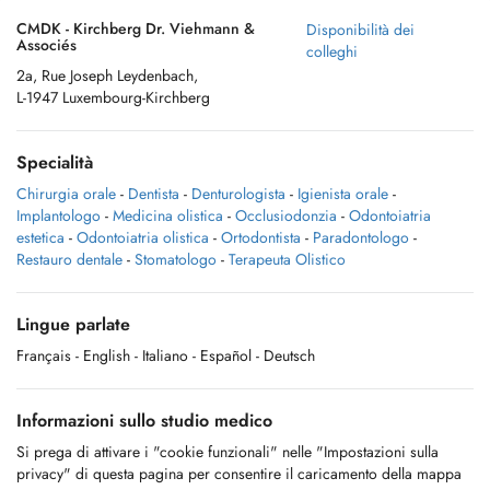
CMDK - Kirchberg Dr. Viehmann &
Disponibilità dei
Associés
colleghi
2a, Rue Joseph Leydenbach,
L-1947 Luxembourg-Kirchberg
Specialità
Chirurgia orale
-
Dentista
-
Denturologista
-
Igienista orale
-
Implantologo
-
Medicina olistica
-
Occlusiodonzia
-
Odontoiatria
estetica
-
Odontoiatria olistica
-
Ortodontista
-
Paradontologo
-
Restauro dentale
-
Stomatologo
-
Terapeuta Olistico
Lingue parlate
Français
- English
- Italiano
- Español
- Deutsch
Informazioni sullo studio medico
Si prega di attivare i "cookie funzionali" nelle "Impostazioni sulla
privacy" di questa pagina per consentire il caricamento della mappa