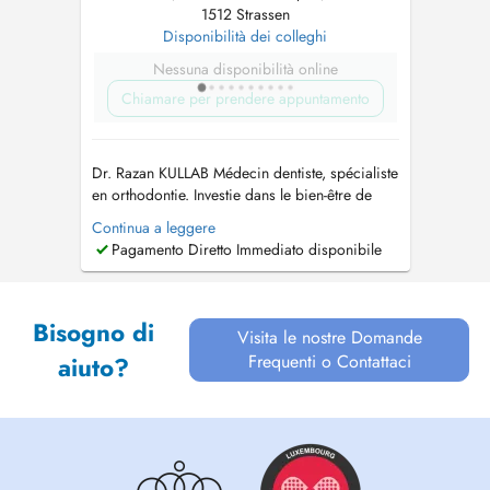
1512 Strassen
Disponibilità dei colleghi
Nessuna disponibilità online
Chiamare per prendere appuntamento
Dr. Razan KULLAB Médecin dentiste, spécialiste
en orthodontie. Investie dans le bien-être de
mes patients, je propose des soins dentaires
Continua a leggere
spécialisés avec une expertise approfondie en
Pagamento Diretto Immediato disponibile
orthodontie. Mon approche repose sur une
écoute attentive et un suivi personnalisé,
garantissant des traitements ef...
Bisogno di
Visita le nostre Domande
Frequenti o Contattaci
aiuto?