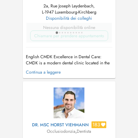
2a, Rue Joseph Leydenbach,
L-1947 Luxembourg-Kirchberg
Disponibilità dei colleghi
Nessuna disponibilità online
Chiamare per prendere appuntamento
English CMDK Excellence in Dental Care:
CMDK is a modern dental clinic located in the
heart of Kirchberg, Luxembourg, combining
Continua a leggere
advanced dentistry with personalized patient
care. Our highly qualified team works with
precision, empathy, and state-of-the-art
technology. We provide a full ra...
183
DR. MSC HORST VIEHMANN
Occlusiodonzia
,
Dentista