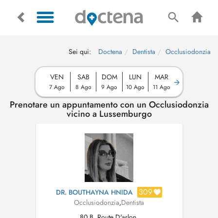
Sei qui:
Doctena
Dentista
Occlusiodonzia
VEN
SAB
DOM
LUN
MAR
7 Ago
8 Ago
9 Ago
10 Ago
11 Ago
Prenotare un appuntamento con un Occlusiodonzia
vicino a Lussemburgo
309
DR. BOUTHAYNA HNIDA
Occlusiodonzia
,
Dentista
80 B, Route D'arlon,