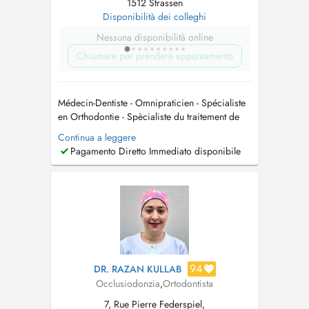
1512 Strassen
Disponibilità dei colleghi
Nessuna disponibilità online
Chiamare per prendere appuntamento
Médecin-Dentiste - Omnipraticien - Spécialiste
en Orthodontie - Spècialiste du traitement de
l'apnée du sommeil et du Ronflement par
Continua a leggere
Ortèse d'avancée mandibulaire - Spècialiste du
Pagamento Diretto Immediato disponibile
traitement du Bruxisme et des Douleurs
musculo-articulaires de l'ATM ( articulation des
Mâchoires ). Nous (moi et...
94
DR. RAZAN KULLAB
Occlusiodonzia
,
Ortodontista
7, Rue Pierre Federspiel,