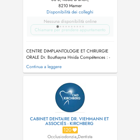
8210 Mamer
Disponibilità dei colleghi
Nessuna disponibilità online
Chiamare per prendere appuntamento
CENTRE DIMPLANTOLOGIE ET CHIRURGIE
ORALE Dr. Bouthayna Hnida Compétences : -
Orthodontie par Aligneurs / Fixe / EF -
Continua a leggere
Chirurgie Orale - Trouble ATM et Bruxisme -
Ronflement et apnée de sommeil Expertises et
actes : chirurgie des dents de sagesse-
extractions dentaire - Chirurgie pré-im...
CABINET DENTAIRE DR. VIEHMANN ET
ASSOCIÉS - KIRCHBERG
120
Occlusiodonzia
,
Dentista