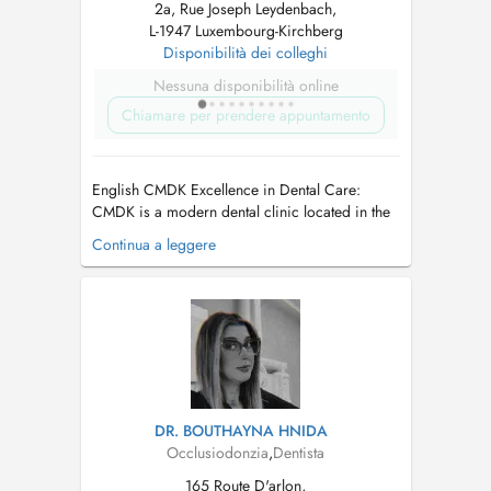
2a, Rue Joseph Leydenbach,
L-1947 Luxembourg-Kirchberg
Disponibilità dei colleghi
Nessuna disponibilità online
Chiamare per prendere appuntamento
English CMDK Excellence in Dental Care:
CMDK is a modern dental clinic located in the
heart of Kirchberg, Luxembourg, combining
Continua a leggere
advanced dentistry with personalized patient
care. Our highly qualified team works with
precision, empathy, and state-of-the-art
technology. We provide a full ran...
DR. BOUTHAYNA HNIDA
Occlusiodonzia
,
Dentista
165 Route D'arlon,