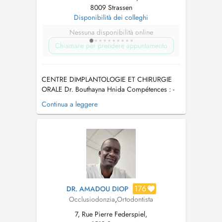
8009 Strassen
Disponibilità dei colleghi
Nessuna disponibilità online
Chiamare per prendere appuntamento
CENTRE DIMPLANTOLOGIE ET CHIRURGIE
ORALE Dr. Bouthayna Hnida Compétences : -
Orthodontie par Aligneurs / Fixe / EF -
Continua a leggere
Chirurgie Orale - Trouble ATM et Bruxisme -
Ronflement et apnée de sommeil Expertises et
actes : chirurgie des dents de sagesse-
extractions dentaire - Chirurgie pré-im...
176
DR. AMADOU DIOP
Occlusiodonzia
,
Ortodontista
7, Rue Pierre Federspiel,