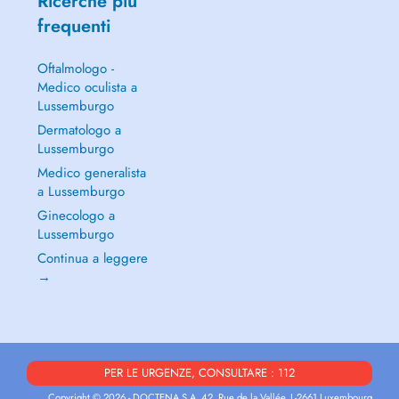
Ricerche più
frequenti
Oftalmologo -
Medico oculista a
Lussemburgo
Dermatologo a
Lussemburgo
Medico generalista
a Lussemburgo
Ginecologo a
Lussemburgo
Continua a leggere
→
PER LE URGENZE, CONSULTARE : 112
Copyright © 2026 - DOCTENA S.A. 42, Rue de la Vallée, L-2661 Luxembourg