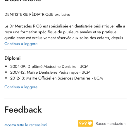
DENTISTERIE PÉDIATRIQUE exclusive
Le Dr Mercedes RIOS est spécialisée en dentisterie pédiatrique; elle a
reçu une formation spécifique de plusieurs années et sa pratique
quotidienne est exclusivement réservée aux soins des enfants, depuis
leur plus jeune âge jusquà la fin de ladolescence.
Continua a leggere
En ce sens nous nous consacrons autant à la PRÉVENTION des
Diplomi
affections bucco-dentaires, quà la gestion de la peur et de lanxiété.
2004-09: Diplômé Médecine Dentaire - UCM
2009-12: Maître Dentisterie Pédiatrique - UCM
Notre mission est de créer une relation de confiance de longue durée
2012-13: Maître Officiel en Sciences Dentaires - UCM
avec vous et votre enfant, nous nous efforçons de comprendre le
besoin unique de chaque enfant en promouvant la plus haute qualité
Continua a leggere
de soins dentaires pédiatriques.
Notre PHILOSOPHIE: 0 caries = PAS PEUR CHEZ LE DENTISTE!
Feedback
*Pour les patients que le Dr. Mercedes RIOS ne peut pas aider dans
son cabinet, il y a aussi la possibilité de les soigner au CHEM, Centre
999
Raccomandazioni
Mostra tutte le recensioni
Hospitalier Emile Mayrisch à Esch-sur-Alzette, sous anesthésie