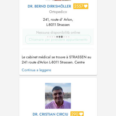
2557
DR. BERND DIRKSMÖLLER
Ortopedico
241, route d' Arlon,
L-8011 Strassen
Nessuna disponibilità online
Chiamare per prendere appuntamento
Le cabinet médical se trouve à STRASSEN au
241 route d'Arlon L-8011 Strassen. Centre
Médical Borie a l'arrière du Pal Center vis à vis
Continua a leggere
des Laboratoires réunis. Veuillez activer votre
compte eSante (DSP Dossier partagé) Tout
rendez-vous NON RESPECTE OU NON
ANNULE 24h l'AVANCE sera FACTURE...
290
DR. CRISTIAN CIRCIU