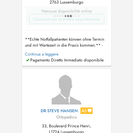
2763 Lussemburgo
Nessuna disponibilità online
Chiamare per prendere appuntamento
**Echte Notfallpatienten können ohne Termin
und mit Wartezeit in die Praxis kommen.** -
Bitte die CNS Karte und ID mitbringen Wenn
Continua a leggere
ein telefonischer Kontakt nicht möglich ist,
Pagamento Diretto Immediato disponibile
kontaktieren Sie bitte direkt den Arzt unter
dralgaradi30@gmail.com
. Er wird sich
persönlich um Ihr Anliegen kümmern. **...
46
DR STEVE HANSEN
Ortopedico
33, Boulevard Prince Henri,
L1724 Lussemburgo