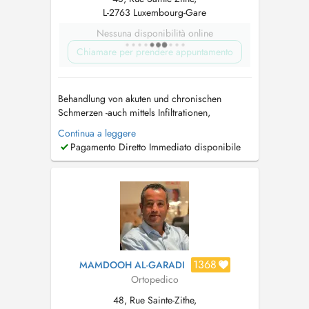
L-2763 Luxembourg-Gare
Nessuna disponibilità online
Chiamare per prendere appuntamento
Behandlung von akuten und chronischen
Schmerzen -auch mittels Infiltrationen,
Infusionen (Baxter) Beratung und Behandlung
Continua a leggere
bei Arthrose (Knie, Schulter, Sprunggelenk,
Pagamento Diretto Immediato disponibile
Fingergelenke etc) - unter anderem mit
Hyaluronsäure Beratung und Behandlung bei
Osteoporose...
1368
MAMDOOH AL-GARADI
Ortopedico
48, Rue Sainte-Zithe,