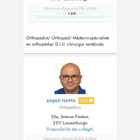
Nessuna disponibilità online
Chiamare per prendere appuntamento
Orthopedist/ Orthopäd/ Médecin-spécialiste
en orthopédie/ D.I.U. chirurgie vertébrale.
info@drhansen.lu
/ Tél: +352 24558050
285
AMJAD NAFFA
Ortopedico
55a, Avenue Pasteur,
2311 Lussemburgo
Disponibilità dei colleghi
Nessuna disponibilità online