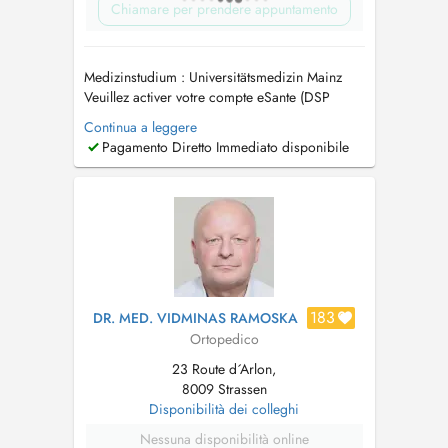
Chiamare per prendere appuntamento
Medizinstudium : Universitätsmedizin Mainz
Veuillez activer votre compte eSante (DSP
Dossier partagé) Tout rendez-vous NON
Continua a leggere
RESPECTE OU NON ANNULE 24h l'AVANCE
Pagamento Diretto Immediato disponibile
sera FACTURE Termine, die nicht
wahrgenommen oder nicht mindestens 24
Stunden im voraus abgesagt werden, sind
kostenpflichtig. ...
183
DR. MED. VIDMINAS RAMOSKA
Ortopedico
23 Route d´Arlon,
8009 Strassen
Disponibilità dei colleghi
Nessuna disponibilità online