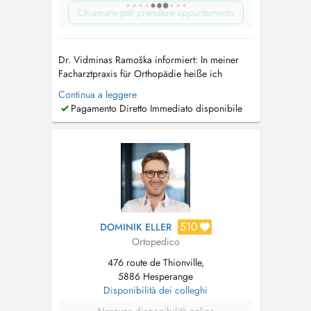
Chiamare per prendere appuntamento
Dr. Vidminas Ramoška informiert: In meiner
Facharztpraxis für Orthopädie heiße ich
Patientinnen und Patienten aller Altersgruppen
Continua a leggere
herzlich willkommen. Mein Leistungsspektrum
Pagamento Diretto Immediato disponibile
umfasst die Untersuchung und Behandlung von
Säuglingen, Neugeborenen und Kindern sowie
Erwachsenen. Es ist mir ein beson...
510
DOMINIK ELLER
Ortopedico
476 route de Thionville,
5886 Hesperange
Disponibilità dei colleghi