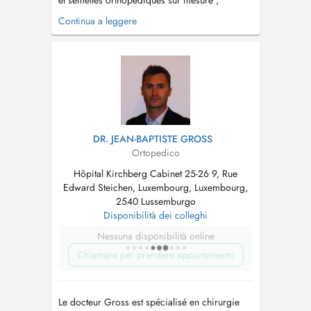
et semelles orthopédiques sur mesure ,
j'accompagne mes patients dans la correction
Continua a leggere
des troubles de la marche et le soulagement
des douleurs. Je réalise aussi des orthoplasties
( orthèse en silicone pour les orteils ) Mon
objectif et d'allier le confo...
DR. JEAN-BAPTISTE GROSS
Ortopedico
Hôpital Kirchberg Cabinet 25-26 9, Rue
Edward Steichen, Luxembourg, Luxembourg,
2540 Lussemburgo
Disponibilità dei colleghi
Nessuna disponibilità online
Chiamare per prendere appuntamento
Le docteur Gross est spécialisé en chirurgie