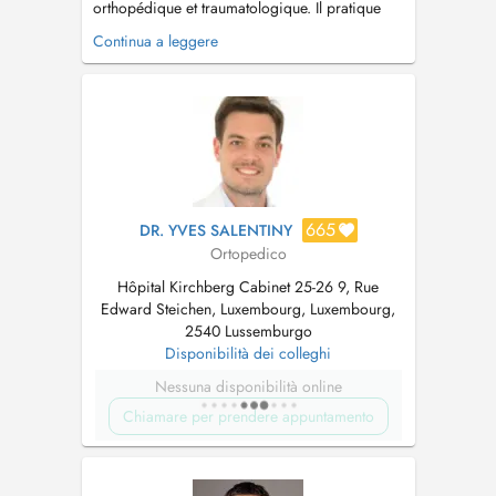
orthopédique et traumatologique. Il pratique
essentiellement la chirurgie du membre
Continua a leggere
inférieur incluant : - la chirurgie mini-invasive
du pied et de la cheville (hallux valgus, hallux
rigidus, orteils en griffes, névrome de morton,
arthrose du lisfranc...
665
DR. YVES SALENTINY
Ortopedico
Hôpital Kirchberg Cabinet 25-26 9, Rue
Edward Steichen, Luxembourg, Luxembourg,
2540 Lussemburgo
Disponibilità dei colleghi
Nessuna disponibilità online
Chiamare per prendere appuntamento