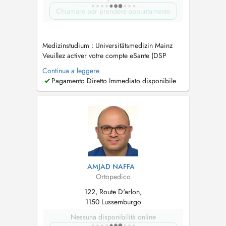
Chiamare per prendere appuntamento
Medizinstudium : Universitätsmedizin Mainz
Veuillez activer votre compte eSante (DSP
Dossier partagé) Tout rendez-vous NON
Continua a leggere
RESPECTE OU NON ANNULE 24h l'AVANCE
Pagamento Diretto Immediato disponibile
sera FACTURE Termine, die nicht
wahrgenommen oder nicht mindestens 24
Stunden im voraus abgesagt werden, sind
kostenpflichtig. ...
AMJAD NAFFA
Ortopedico
122, Route D'arlon,
1150 Lussemburgo
Nessuna disponibilità online