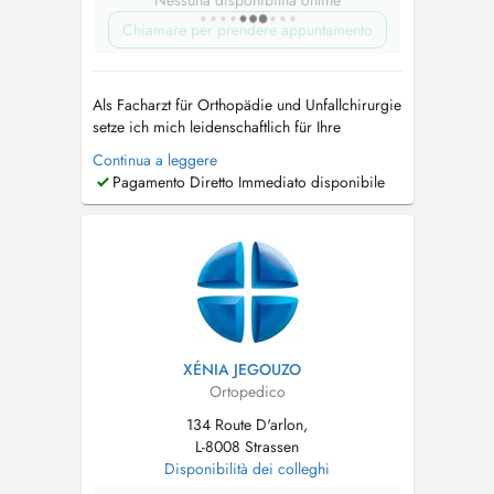
Nessuna disponibilità online
Chiamare per prendere appuntamento
Als Facharzt für Orthopädie und Unfallchirurgie
setze ich mich leidenschaftlich für Ihre
Gesundheit und Ihr Wohlbefinden ein. Mein
Continua a leggere
Leistungsspektrum umfasst die konservative,
Pagamento Diretto Immediato disponibile
das heißt nicht-operative Behandlung von
Beschwerden des gesamten
Bewegungsapparats. Seien diese durch akute
Ereignisse (Unf...
XÉNIA JEGOUZO
Ortopedico
134 Route D'arlon,
L-8008 Strassen
Disponibilità dei colleghi