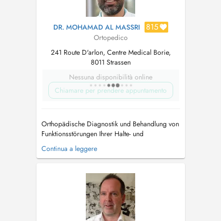
815
DR. MOHAMAD AL MASSRI
Ortopedico
241 Route D'arlon, Centre Medical Borie,
8011 Strassen
Nessuna disponibilità online
Chiamare per prendere appuntamento
Orthopädische Diagnostik und Behandlung von
Funktionsstörungen Ihrer Halte- und
Bewegungsorgane. Schwerpunkt Wirbelsäule
Continua a leggere
Diagnostik, Beratung und Behandlung
folgender Erkrankungen aller
Wirbelsäulenabschnitte. Die Praxis befindet
sich in Strassen, im medizinischen Zentrum
Borie-241. hinter dem Pa...