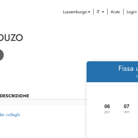
Lussemburgo
IT
Aiuto
Login
GOUZO
Fissa
I
DESCRIZIONE
06
07
gio
ven
dei colleghi