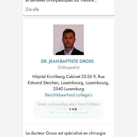
et semelles orthopédiques sur mesure ,
j'accompagne mes patients dans la correction
Zie alle
des troubles de la marche et le soulagement
des douleurs. Je réalise aussi des orthoplasties
( orthèse en silicone pour les orteils ) Mon
objectif et d'allier le confo...
DR. JEAN-BAPTISTE GROSS
Orthopedist
Hôpital Kirchberg Cabinet 25-26 9, Rue
Edward Steichen, Luxembourg, Luxembourg,
2540 Luxemburg
Beschikbaarheid collega's
Geen onlineafspraken beschikbaar
Bel voor een afspraak
Le docteur Gross est spécialisé en chirurgie