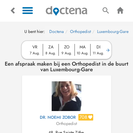
U bent hier:
Doctena
Orthopedist
Luxembourg-Gare
VR
ZA
ZO
MA
DI
7 Aug.
8 Aug.
9 Aug.
10 Aug.
11 Aug.
Een afspraak maken bij een Orthopedist in de buurt
van Luxembourg-Gare
708
DR. NOEMI ZOBOR
Orthopedist
48, Rue Sainte Zithe,