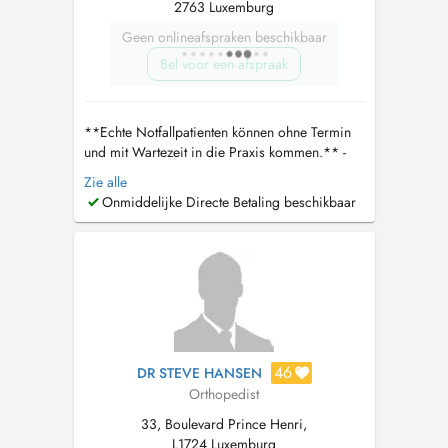
2763 Luxemburg
Geen onlineafspraken beschikbaar
Bel voor een afspraak
**Echte Notfallpatienten können ohne Termin
und mit Wartezeit in die Praxis kommen.** -
Bitte die CNS Karte und ID mitbringen Wenn
Zie alle
ein telefonischer Kontakt nicht möglich ist,
Onmiddelijke Directe Betaling beschikbaar
kontaktieren Sie bitte direkt den Arzt unter
dralgaradi30@gmail.com
. Er wird sich
persönlich um Ihr Anliegen kümmern. **...
46
DR STEVE HANSEN
Orthopedist
33, Boulevard Prince Henri,
L1724 Luxemburg