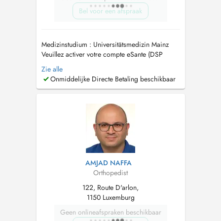
Bel voor een afspraak
Medizinstudium : Universitätsmedizin Mainz
Veuillez activer votre compte eSante (DSP
Dossier partagé) Tout rendez-vous NON
Zie alle
RESPECTE OU NON ANNULE 24h l'AVANCE
Onmiddelijke Directe Betaling beschikbaar
sera FACTURE Termine, die nicht
wahrgenommen oder nicht mindestens 24
Stunden im voraus abgesagt werden, sind
kostenpflichtig. ...
AMJAD NAFFA
Orthopedist
122, Route D'arlon,
1150 Luxemburg
Geen onlineafspraken beschikbaar