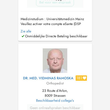
Bel voor een afspraak
Medizinstudium : Universitätsmedizin Mainz
Veuillez activer votre compte eSante (DSP
Dossier partagé) Tout rendez-vous NON
Zie alle
RESPECTE OU NON ANNULE 24h l'AVANCE
Onmiddelijke Directe Betaling beschikbaar
sera FACTURE Termine, die nicht
wahrgenommen oder nicht mindestens 24
Stunden im voraus abgesagt werden, sind
kostenpflichtig. ...
181
DR. MED. VIDMINAS RAMOSKA
Orthopedist
23 Route d´Arlon,
8009 Strassen
Beschikbaarheid collega's
Geen onlineafspraken beschikbaar