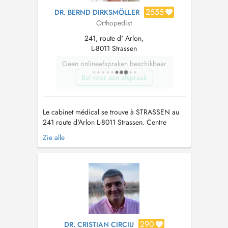
2555
DR. BERND DIRKSMÖLLER
Orthopedist
241, route d' Arlon,
L-8011 Strassen
Geen onlineafspraken beschikbaar
Bel voor een afspraak
Le cabinet médical se trouve à STRASSEN au
241 route d'Arlon L-8011 Strassen. Centre
Médical Borie a l'arrière du Pal Center vis à vis
Zie alle
des Laboratoires réunis. Veuillez activer votre
compte eSante (DSP Dossier partagé) Tout
rendez-vous NON RESPECTE OU NON
ANNULE 24h l'AVANCE sera FACTURE...
290
DR. CRISTIAN CIRCIU