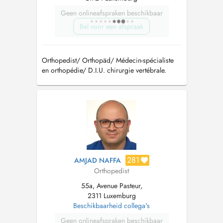
Geen onlineafspraken beschikbaar
Bel voor een afspraak
Orthopedist/ Orthopäd/ Médecin-spécialiste
en orthopédie/ D.I.U. chirurgie vertébrale.
info@drhansen.lu
/ Tél: +352 24558050
281
AMJAD NAFFA
Orthopedist
55a, Avenue Pasteur,
2311 Luxemburg
Beschikbaarheid collega's
Geen onlineafspraken beschikbaar