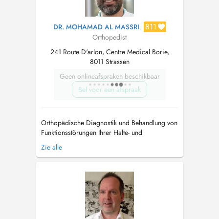
811
DR. MOHAMAD AL MASSRI
Orthopedist
241 Route D'arlon, Centre Medical Borie,
8011 Strassen
Geen onlineafspraken beschikbaar
Bel voor een afspraak
Orthopädische Diagnostik und Behandlung von
Funktionsstörungen Ihrer Halte- und
Bewegungsorgane. Schwerpunkt Wirbelsäule
Zie alle
Diagnostik, Beratung und Behandlung
folgender Erkrankungen aller
Wirbelsäulenabschnitte. Die Praxis befindet
sich in Strassen, im medizinischen Zentrum
Borie-241. hinter dem Pa...