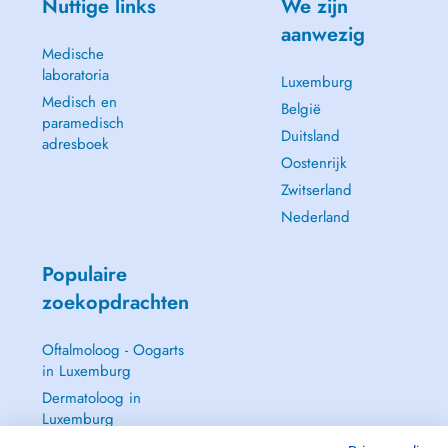
Nuttige links
We zijn
aanwezig
Medische
laboratoria
Luxemburg
Medisch en
België
paramedisch
Duitsland
adresboek
Oostenrijk
Zwitserland
Nederland
Populaire
zoekopdrachten
Oftalmoloog - Oogarts
in Luxemburg
Dermatoloog in
Luxemburg
Huisarts in Luxemburg