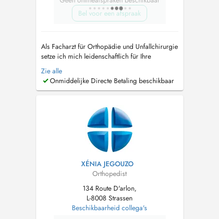
Geen onlineafspraken beschikbaar
Bel voor een afspraak
Als Facharzt für Orthopädie und Unfallchirurgie
setze ich mich leidenschaftlich für Ihre
Gesundheit und Ihr Wohlbefinden ein. Mein
Zie alle
Leistungsspektrum umfasst die konservative,
Onmiddelijke Directe Betaling beschikbaar
das heißt nicht-operative Behandlung von
Beschwerden des gesamten
Bewegungsapparats. Seien diese durch akute
Ereignisse (Unf...
XÉNIA JEGOUZO
Orthopedist
134 Route D'arlon,
L-8008 Strassen
Beschikbaarheid collega's