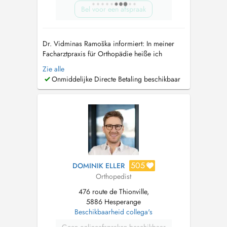
Bel voor een afspraak
Dr. Vidminas Ramoška informiert: In meiner
Facharztpraxis für Orthopädie heiße ich
Patientinnen und Patienten aller Altersgruppen
Zie alle
herzlich willkommen. Mein Leistungsspektrum
Onmiddelijke Directe Betaling beschikbaar
umfasst die Untersuchung und Behandlung von
Säuglingen, Neugeborenen und Kindern sowie
Erwachsenen. Es ist mir ein beson...
505
DOMINIK ELLER
Orthopedist
476 route de Thionville,
5886 Hesperange
Beschikbaarheid collega's