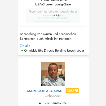
L-2763 Luxembourg-Gare
Geen onlineafspraken beschikbaar
Bel voor een afspraak
Behandlung von akuten und chronischen
Schmerzen -auch mittels Infiltrationen,
Infusionen (Baxter) Beratung und Behandlung
Zie alle
bei Arthrose (Knie, Schulter, Sprunggelenk,
Onmiddelijke Directe Betaling beschikbaar
Fingergelenke etc) - unter anderem mit
Hyaluronsäure Beratung und Behandlung bei
Osteoporose...
1363
MAMDOOH AL-GARADI
Orthopedist
48, Rue Sainte-Zithe,