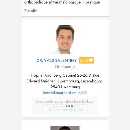
orthopédique et traumatologique. Il pratique
essentiellement la chirurgie du membre
Zie alle
inférieur incluant : - la chirurgie mini-invasive
du pied et de la cheville (hallux valgus, hallux
rigidus, orteils en griffes, névrome de morton,
arthrose du lisfranc...
665
DR. YVES SALENTINY
Orthopedist
Hôpital Kirchberg Cabinet 25-26 9, Rue
Edward Steichen, Luxembourg, Luxembourg,
2540 Luxemburg
Beschikbaarheid collega's
Geen onlineafspraken beschikbaar
Bel voor een afspraak