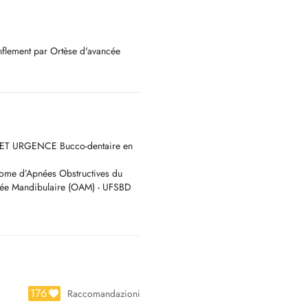
onflement par Ortèse d'avancée
culo-articulaires de l'ATM (
on
 ET URGENCE Bucco-dentaire en
le
drome d’Apnées Obstructives du
cée Mandibulaire (OAM) - UFSBD
176
Raccomandazioni
bération pour les douleurs