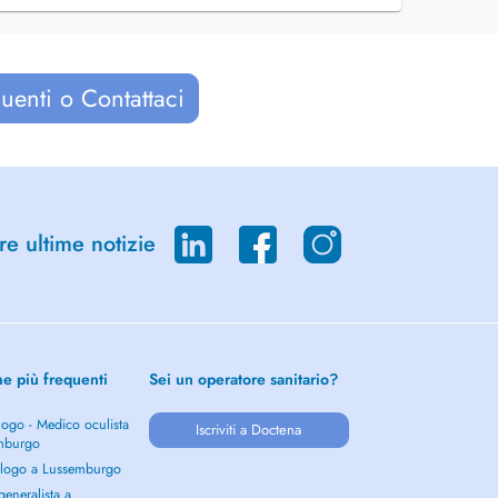
uenti o Contattaci
re ultime notizie
he più frequenti
Sei un operatore sanitario?
ogo - Medico oculista
Iscriviti a Doctena
mburgo
logo a Lussemburgo
eneralista a