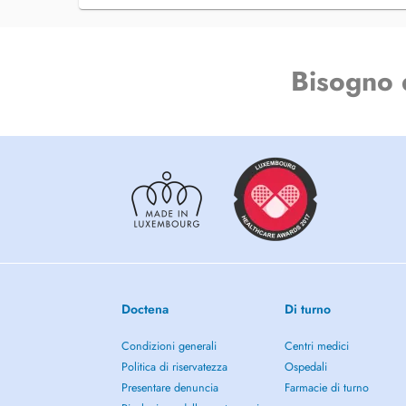
Musculaires et de L'articulation des Machoires
- Soins conservateurs : Restaurations dentaires cosmétiqu
canalaires)
- Soins Parodontaux : Détartrage et Surfaçage
Bisogno 
- Blanchiment dentaire
Doctena
Di turno
Condizioni generali
Centri medici
Politica di riservatezza
Ospedali
Presentare denuncia
Farmacie di turno