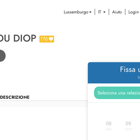
Lussemburgo
IT
Aiuto
Login
OU DIOP
176
Fissa
I
DESCRIZIONE
08
09
sab
dom