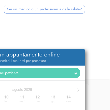
Sei un medico o un professionista della salute?
 un appuntamento online
nserisci i tuoi dati per prenotare
>
agosto 2026
10
11
12
13
14
lun
mar
mer
gio
ven