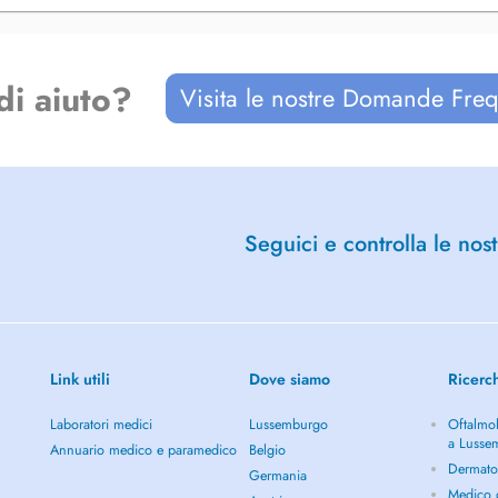
es et traitements endodontiques ou
di aiuto?
Visita le nostre Domande Freq
Seguici e controlla le nost
Link utili
Dove siamo
Ricerc
Laboratori medici
Lussemburgo
Oftalmol
a Lusse
Annuario medico e paramedico
Belgio
Dermato
Germania
Medico g