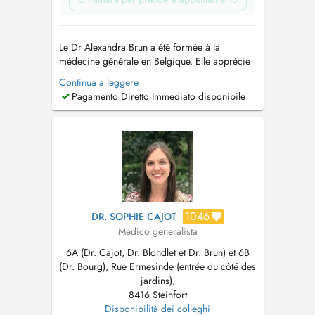
Le Dr Alexandra Brun a été formée à la
médecine générale en Belgique. Elle apprécie
la richesse et la diversité de la médecine de
Continua a leggere
premier recours. Elle accorde une attention
Pagamento Diretto Immediato disponibile
particulière au suivi personnalisé de chacun,
du nourrisson à la personne âgée. Ses
domaines dintérêt incluent notamment la pé...
1046
DR. SOPHIE CAJOT
Medico generalista
6A (Dr. Cajot, Dr. Blondlet et Dr. Brun) et 6B
(Dr. Bourg), Rue Ermesinde (entrée du côté des
jardins),
8416 Steinfort
Disponibilità dei colleghi