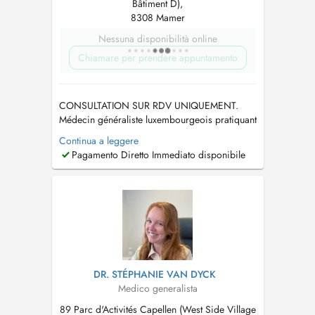
Bâtiment D),
8308 Mamer
Nessuna disponibilità online
Chiamare per prendere appuntamento
CONSULTATION SUR RDV UNIQUEMENT.
Médecin généraliste luxembourgeois pratiquant
au Centre Médical Capellen. Diplômé de la
Continua a leggere
Faculté de Médecine de Nancy (F). En cas
Pagamento Diretto Immediato disponibile
d'urgence, appelez le 28 37 39 si vous ne
trouvez pas de plage horaire qui vous
convienne. Tout rendez-vous non honoré ou
annulé à moi...
DR. STÉPHANIE VAN DYCK
Medico generalista
89 Parc d'Activités Capellen (West Side Village