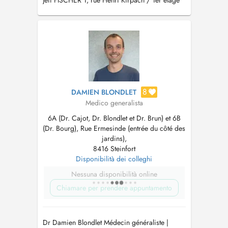
Jeff FISCHER 1, rue Henri Kirpach / 1er étage
L-8237 Mamer tél.: 27 70 78 79
8
DAMIEN BLONDLET
Medico generalista
6A (Dr. Cajot, Dr. Blondlet et Dr. Brun) et 6B
(Dr. Bourg), Rue Ermesinde (entrée du côté des
jardins),
8416 Steinfort
Disponibilità dei colleghi
Nessuna disponibilità online
Chiamare per prendere appuntamento
Dr Damien Blondlet Médecin généraliste |