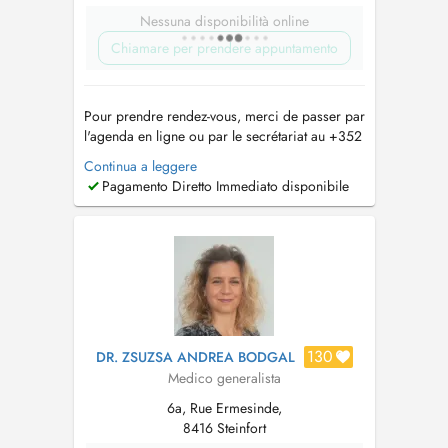
Nessuna disponibilità online
Chiamare per prendere appuntamento
Pour prendre rendez-vous, merci de passer par
l'agenda en ligne ou par le secrétariat au +352
26 59 89 21. Le secrétariat est joignable de 8h
Continua a leggere
à 12h du lundi au vendredi. Pour les
Pagamento Diretto Immediato disponibile
renouvellements d'ordonnance ou demande de
résultats d'examen, merci de passer par l'e-mail
suivant : sec.medical....
130
DR. ZSUZSA ANDREA BODGAL
Medico generalista
6a, Rue Ermesinde,
8416 Steinfort