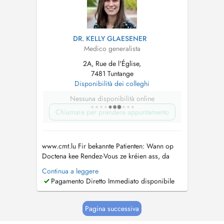
DR. KELLY GLAESENER
Medico generalista
2A, Rue de l'Église,
7481 Tuntange
Disponibilità dei colleghi
Nessuna disponibilità online
Chiamare per prendere appuntamento
www.cmt.lu Fir bekannte Patienten: Wann op
Doctena kee Rendez-Vous ze kréien ass, da
rufft eis gären un. Pour patients connus: Si
Continua a leggere
vous ne trouvez pas de rendez-vous sur
Pagamento Diretto Immediato disponibile
Doctena, n'hésitez pas de nous appeler....
Pagina successiva