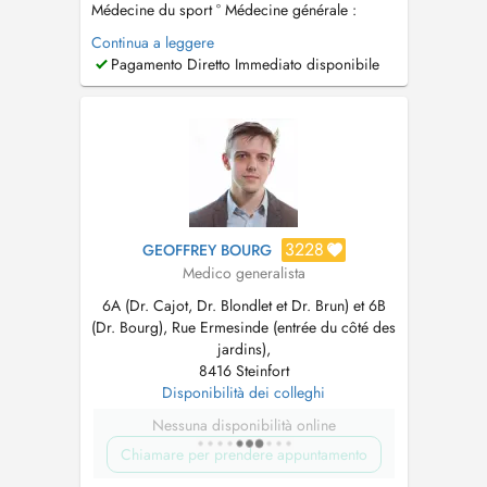
Médecine du sport ° Médecine générale :
Consultations de suivi, médecine préventive et
Continua a leggere
prise en charge des pathologies aiguës ou
Pagamento Diretto Immediato disponibile
chroniques. ° Traumatologie du sport °
Mésothérapie de l'appareil locomoteur °
Infiltrations articulaires (acide hyal...
3228
GEOFFREY BOURG
Medico generalista
6A (Dr. Cajot, Dr. Blondlet et Dr. Brun) et 6B
(Dr. Bourg), Rue Ermesinde (entrée du côté des
jardins),
8416 Steinfort
Disponibilità dei colleghi
Nessuna disponibilità online
Chiamare per prendere appuntamento