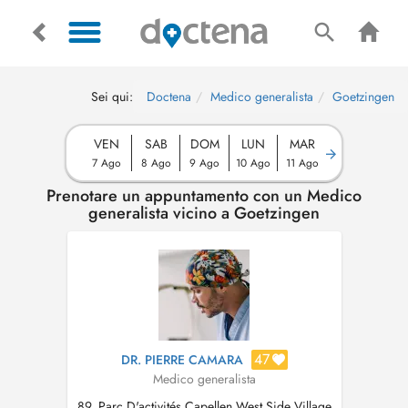
Sei qui:
Doctena
Medico generalista
Goetzingen
VEN
SAB
DOM
LUN
MAR
7 Ago
8 Ago
9 Ago
10 Ago
11 Ago
Prenotare un appuntamento con un Medico
generalista vicino a Goetzingen
47
DR. PIERRE CAMARA
Medico generalista
89, Parc D'activités Capellen West Side Village