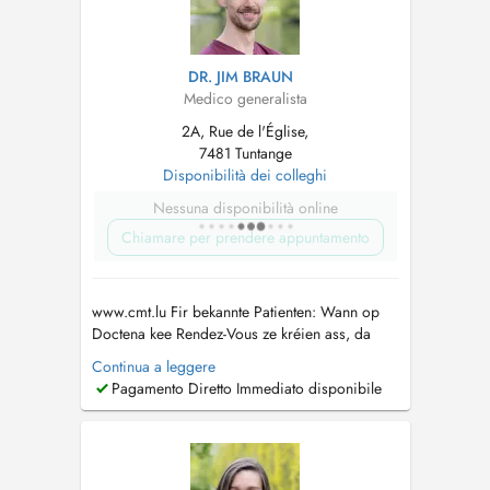
DR. JIM BRAUN
Medico generalista
2A, Rue de l'Église,
7481 Tuntange
Disponibilità dei colleghi
Nessuna disponibilità online
Chiamare per prendere appuntamento
www.cmt.lu Fir bekannte Patienten: Wann op
Doctena kee Rendez-Vous ze kréien ass, da
rufft eis gären un. Pour patients connus: Si
Continua a leggere
vous ne trouvez pas de rendez-vous sur
Pagamento Diretto Immediato disponibile
Doctena, n'hésitez pas de nous appeler....