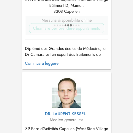
Bâtiment D, Mamer,
8308 Capellen
Nessuna disponibilità online
Chiamare per prendere appuntamento
Diplômé des Grandes écoles de Médecine, le
Dr Camara est un expert des traitements de
réjuvénation, anti-âge et de micro-nutrition. Des
Continua a leggere
techniques non-invasives qui vous procurent
des améliorations instantanées et des résultats
spectaculaires. Le Dr Camara propose des
protocoles de soins sur mesure...
DR. LAURENT KESSEL
Medico generalista
89 Parc d'Activités Capellen (West Side Village