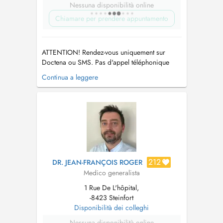
Nessuna disponibilità online
Chiamare per prendere appuntamento
ATTENTION! Rendez-vous uniquement sur
Doctena ou SMS. Pas d'appel téléphonique
s.v.p. PARKING: Vous pouvez vous garer sur le
Continua a leggere
parking autour des bâtiments gratuitement et
devant la boulangerie Fischer, et continuer à
pied sur la zone piétonne entre les nouveaux
bâtiments durant 50 m. La p...
212
DR. JEAN-FRANÇOIS ROGER
Medico generalista
1 Rue De L'hôpital,
-8423 Steinfort
Disponibilità dei colleghi
Nessuna disponibilità online