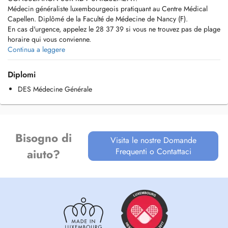
Médecin généraliste luxembourgeois pratiquant au Centre Médical
Capellen. Diplômé de la Faculté de Médecine de Nancy (F).
En cas d'urgence, appelez le 28 37 39 si vous ne trouvez pas de plage
horaire qui vous convienne.
Tout rendez-vous non honoré ou annulé à moins de 24 heures sera
Continua a leggere
facturé.
Pas de consultation d'enfants de moins de 6 mois.
Diplomi
DES Médecine Générale
Bisogno di
Visita le nostre Domande
Frequenti o Contattaci
aiuto?