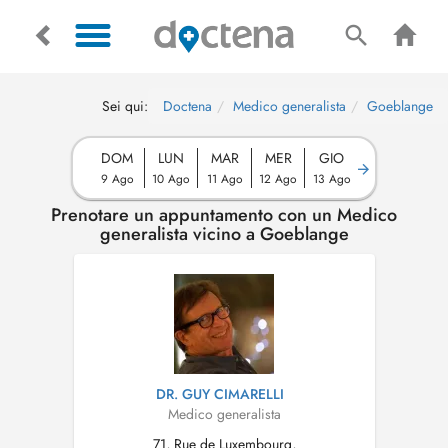
Sei qui:
Doctena
Medico generalista
Goeblange
DOM
LUN
MAR
MER
GIO
9 Ago
10 Ago
11 Ago
12 Ago
13 Ago
Prenotare un appuntamento con un Medico
generalista vicino a Goeblange
DR. GUY CIMARELLI
Medico generalista
71, Rue de Luxembourg,