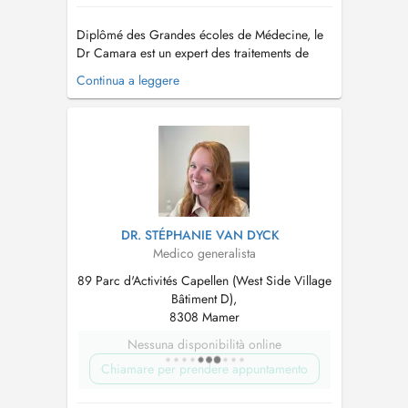
Diplômé des Grandes écoles de Médecine, le
Dr Camara est un expert des traitements de
réjuvénation, anti-âge et de micro-nutrition. Des
Continua a leggere
techniques non-invasives qui vous procurent
des améliorations instantanées et des résultats
spectaculaires. Le Dr Camara propose des
protocoles de soins sur mesure...
DR. STÉPHANIE VAN DYCK
Medico generalista
89 Parc d'Activités Capellen (West Side Village
Bâtiment D),
8308 Mamer
Nessuna disponibilità online
Chiamare per prendere appuntamento