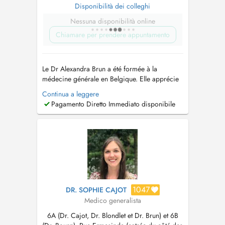
Disponibilità dei colleghi
Nessuna disponibilità online
Chiamare per prendere appuntamento
Le Dr Alexandra Brun a été formée à la
médecine générale en Belgique. Elle apprécie
la richesse et la diversité de la médecine de
Continua a leggere
premier recours. Elle accorde une attention
Pagamento Diretto Immediato disponibile
particulière au suivi personnalisé de chacun,
du nourrisson à la personne âgée. Ses
domaines dintérêt incluent notamment la pé...
1047
DR. SOPHIE CAJOT
Medico generalista
6A (Dr. Cajot, Dr. Blondlet et Dr. Brun) et 6B