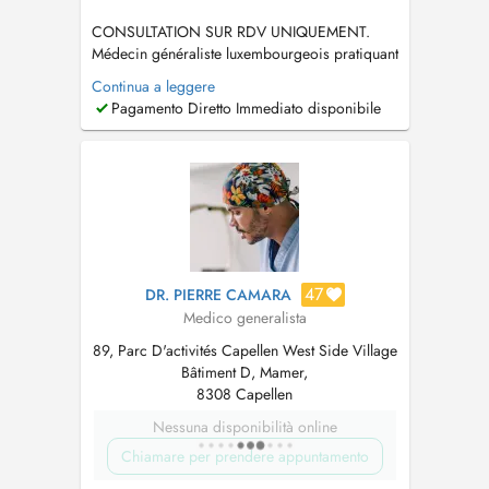
CONSULTATION SUR RDV UNIQUEMENT.
Médecin généraliste luxembourgeois pratiquant
au Centre Médical Capellen. Diplômé de la
Continua a leggere
Faculté de Médecine de Nancy (F). En cas
Pagamento Diretto Immediato disponibile
d'urgence, appelez le 28 37 39 si vous ne
trouvez pas de plage horaire qui vous
convienne. Tout rendez-vous non honoré ou
annulé à moi...
47
DR. PIERRE CAMARA
Medico generalista
89, Parc D'activités Capellen West Side Village
Bâtiment D, Mamer,
8308 Capellen
Nessuna disponibilità online
Chiamare per prendere appuntamento