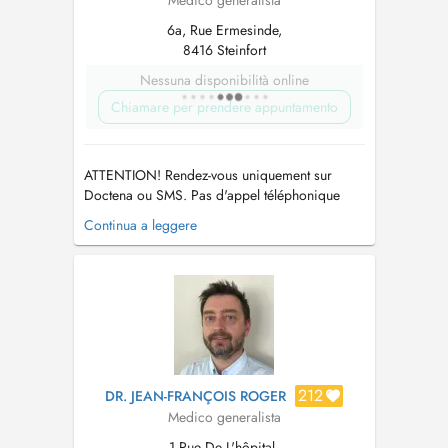
Medico generalista
6a, Rue Ermesinde,
8416 Steinfort
Nessuna disponibilità online
Chiamare per prendere appuntamento
ATTENTION! Rendez-vous uniquement sur
Doctena ou SMS. Pas d'appel téléphonique
s.v.p. PARKING: Vous pouvez vous garer sur le
Continua a leggere
parking autour des bâtiments gratuitement et
devant la boulangerie Fischer, et continuer à
pied sur la zone piétonne entre les nouveaux
bâtiments durant 50 m. La p...
212
DR. JEAN-FRANÇOIS ROGER
Medico generalista
1 Rue De L'hôpital,