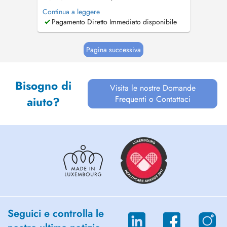
plus au Cabinet Médical Steinsel, mais au
Continua a leggere
Centre Médical Tënten 2A, rue de l'Eglise L
Pagamento Diretto Immediato disponibile
7481 Tuntange Tel : 26 39 63 Fax : 26 39 63
63 www.cmt.lu mail :
info@cmt.lu
Le Dr Keipes
remplace également le...
Pagina successiva
Bisogno di
Visita le nostre Domande
Frequenti o Contattaci
aiuto?
Seguici e controlla le