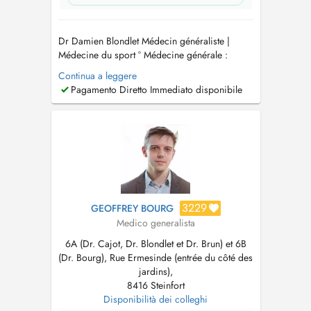
Dr Damien Blondlet Médecin généraliste |
Médecine du sport ° Médecine générale :
Consultations de suivi, médecine préventive et
Continua a leggere
prise en charge des pathologies aiguës ou
Pagamento Diretto Immediato disponibile
chroniques. ° Traumatologie du sport °
Mésothérapie de l'appareil locomoteur °
Infiltrations articulaires (acide hyal...
3229
GEOFFREY BOURG
Medico generalista
6A (Dr. Cajot, Dr. Blondlet et Dr. Brun) et 6B
(Dr. Bourg), Rue Ermesinde (entrée du côté des
jardins),
8416 Steinfort
Disponibilità dei colleghi