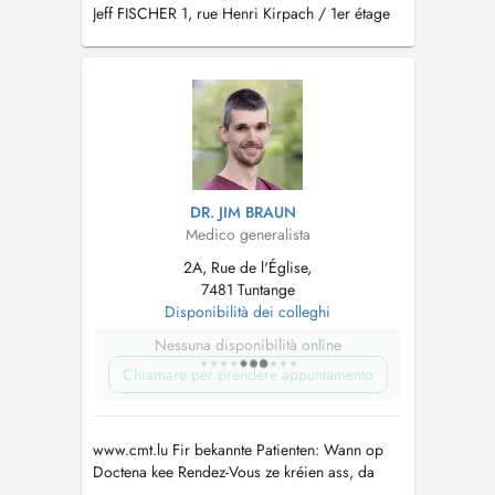
Jeff FISCHER 1, rue Henri Kirpach / 1er étage
L-8237 Mamer tél.: 27 70 78 79
DR. JIM BRAUN
Medico generalista
2A, Rue de l'Église,
7481 Tuntange
Disponibilità dei colleghi
Nessuna disponibilità online
Chiamare per prendere appuntamento
www.cmt.lu Fir bekannte Patienten: Wann op
Doctena kee Rendez-Vous ze kréien ass, da
rufft eis gären un. Pour patients connus: Si