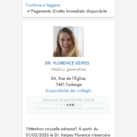
rufft eis gären un. Pour patients connus: Si
Continua a leggere
vous ne trouvez pas de rendez-vous sur
Pagamento Diretto Immediato disponibile
Doctena, n'hésitez pas de nous appeler....
DR. FLORENCE KEIPES
Medico generalista
2A, Rue de l'Église,
7481 Tuntange
Disponibilità dei colleghi
Nessuna disponibilità online
Chiamare per prendere appuntamento
!!Attention nouvelle adresse!! À partir du
01/03/2026 le Dr. Keipes Florence n'exercera