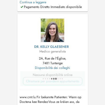
Continua a leggere
vous ne trouvez pas de rendez-vous sur
Pagamento Diretto Immediato disponibile
Doctena, n'hésitez pas de nous appeler....
DR. KELLY GLAESENER
Medico generalista
2A, Rue de l'Église,
7481 Tuntange
Disponibilità dei colleghi
Nessuna disponibilità online
Chiamare per prendere appuntamento
www.cmt.lu Fir bekannte Patienten: Wann op
Doctena kee Rendez-Vous ze kréien ass, da