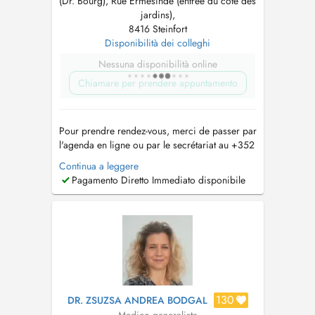
(Dr. Bourg), Rue Ermesinde (entrée du côté des
jardins),
8416 Steinfort
Disponibilità dei colleghi
Nessuna disponibilità online
Chiamare per prendere appuntamento
Pour prendre rendez-vous, merci de passer par
l'agenda en ligne ou par le secrétariat au +352
26 59 89 21. Le secrétariat est joignable de 8h
Continua a leggere
à 12h du lundi au vendredi. Pour les
Pagamento Diretto Immediato disponibile
renouvellements d'ordonnance ou demande de
résultats d'examen, merci de passer par l'e-mail
suivant : sec.medical....
130
DR. ZSUZSA ANDREA BODGAL