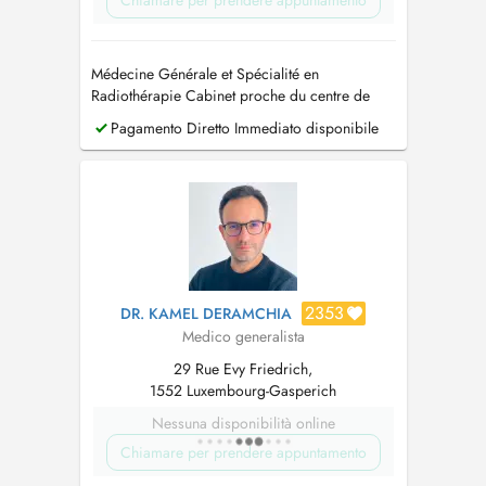
Chiamare per prendere appuntamento
Médecine Générale et Spécialité en
Radiothérapie Cabinet proche du centre de
Luxembourg et à 400 m de la Cloche d'or. PID:
Pagamento Diretto Immediato disponibile
Paiement immédiat direct pratiqué.
2353
DR. KAMEL DERAMCHIA
Medico generalista
29 Rue Evy Friedrich,
1552 Luxembourg-Gasperich
Nessuna disponibilità online
Chiamare per prendere appuntamento