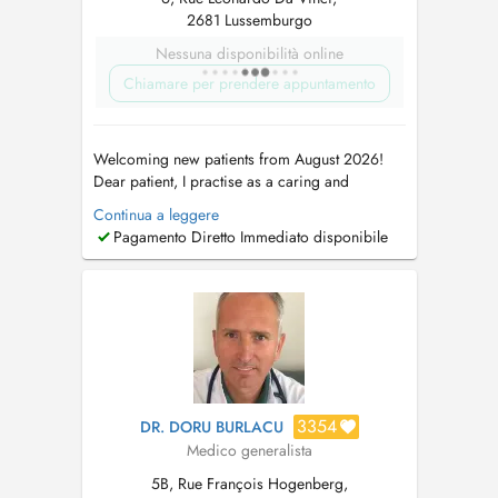
2681 Lussemburgo
Nessuna disponibilità online
Chiamare per prendere appuntamento
Welcoming new patients from August 2026!
Dear patient, I practise as a caring and
approachable GP, offering patient-centred and
Continua a leggere
holistic care for all ages, with an emphasis on
Pagamento Diretto Immediato disponibile
personalised care, lifestyle and preventive
medicine. In addition, I offer some in-clinic
procedures, including cry...
3354
DR. DORU BURLACU
Medico generalista
5B, Rue François Hogenberg,