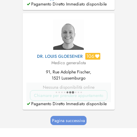
Medicine, Aesthetic Medicine (FR) Le
Pagamento Diretto Immediato disponibile
secrétariat ainsi que la ligne téléphonique sont
ouverts du lundi au vendredi, de 8h à 12h.
Pour toute demande, merci de me contacter
par e...
106
DR. LOUIS GLOESENER
Medico generalista
91, Rue Adolphe Fischer,
1521 Lussemburgo
Nessuna disponibilità online
Chiamare per prendere appuntamento
Pagamento Diretto Immediato disponibile
Pagina successiva