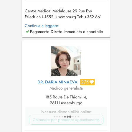
Centre Médical Médalouse 29 Rue Evy
Friedrich L-1552 Luxembourg Tel: +352 661
940 940 (ce numéro ne reçoit pas de SMS. No
Continua a leggere
SMS to this number).
kamel@deramchia.lu
Pagamento Diretto Immediato disponibile
www.deramchia.lu PID: Paiement immédiat
direct pratiqué. Aucune consultation se sera
dispensée par email. Toute consult...
275
DR. DARIA MINAEVA
Medico generalista
185 Route De Thionville,
2611 Lussemburgo
Nessuna disponibilità online
Chiamare per prendere appuntamento