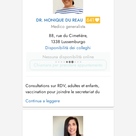
641
DR. MONIQUE DU REAU
Medico generalista
88, rue du Cimetière,
1338 Lussemburgo
Disponibilità dei colleghi
Nessuna disponibilità online
Chiamare per prendere appuntamento
Consultations sur RDV, adultes et enfants,
vaccination pour joindre le secretariat du
cabinet medical: 20 60 10 02. Experience
Continua a leggere
professionnelle -Luxembourg, depuis aout
2019, Centre Medical Bonnevoie -London UK
(2013-2018), Bupa Cromwell Hospital, cabinet
de groupe medecine generale -London UK...