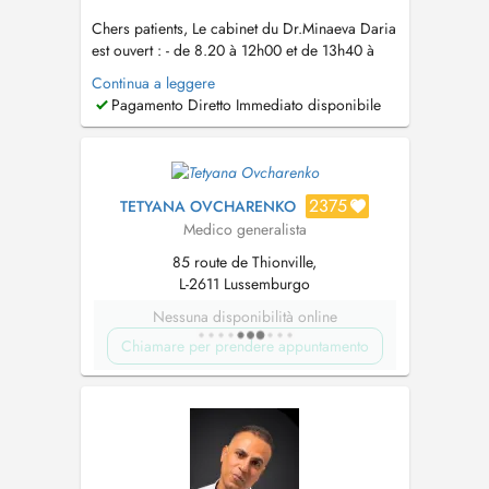
Chers patients, Le cabinet du Dr.Minaeva Daria
est ouvert : - de 8.20 à 12h00 et de 13h40 à
18.00 du lundi au jeudi - de 8h00 à 12h00 et
Continua a leggere
de 13h40 à 17h00 le vendredi - Pas de
Pagamento Diretto Immediato disponibile
consultation le samedi - pas de video -
consultations - les enfants à partir de 2 ans
Vous pouvez prendre r...
2375
TETYANA OVCHARENKO
Medico generalista
85 route de Thionville,
L-2611 Lussemburgo
Nessuna disponibilità online
Chiamare per prendere appuntamento