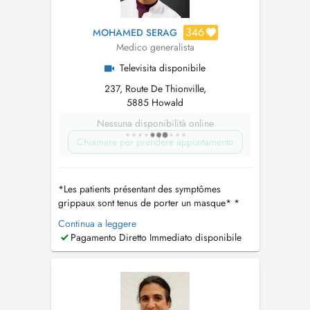
346
MOHAMED SERAG
Medico generalista
Televisita disponibile
237, Route De Thionville,
5885 Howald
Nessuna disponibilità online
Chiamare per prendere appuntamento
*Les patients présentant des symptômes
grippaux sont tenus de porter un masque* *
vidéo consultation possible via Doctena*
Continua a leggere
Cabinet de médecine interne & médecine
Pagamento Diretto Immediato disponibile
générale Consultations médicales en visant les
maladies suivantes : - maladies pulmonaires -
maladies infectieuses compatibles ave...