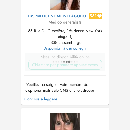
581
DR. MILLICENT MONTEAGUDO
Medico generalista
88 Rue Du Cimetière, Résidence New York
étage -1,
1338 Lussemburgo
Disponibilità dei colleghi
Nessuna disponibilità online
Chiamare per prendere appuntamento
- Veuillez renseigner votre numéro de
téléphone, matricule CNS et une adresse
postale valide; autrement le rendez-vous ne
Continua a leggere
sera pas validé. - Tout rendez-vous non
respecté non prévenu avec délai de 12 heures
à l'avance entraînera une facture du montant de
la consultation non remboursée par la CNS...