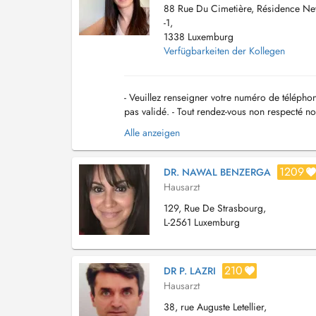
88 Rue Du Cimetière, Résidence Ne
-1,
1338 Luxemburg
Verfügbarkeiten der Kollegen
- Veuillez renseigner votre numéro de télépho
pas validé. - Tout rendez-vous non respecté n
la consultation non remboursée par la CNS...
Alle anzeigen
1209
DR. NAWAL BENZERGA
Hausarzt
129, Rue De Strasbourg,
L-2561 Luxemburg
210
DR P. LAZRI
Hausarzt
38, rue Auguste Letellier,