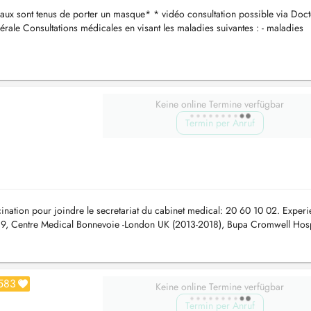
aux sont tenus de porter un masque* * vidéo consultation possible via Doc
ale Consultations médicales en visant les maladies suivantes : - maladies
es ave...
Keine online Termine verfügbar
Termin per Anruf
cination pour joindre le secretariat du cabinet medical: 20 60 10 02. Exper
19, Centre Medical Bonnevoie -London UK (2013-2018), Bupa Cromwell Hosp
n UK...
583
Keine online Termine verfügbar
Termin per Anruf