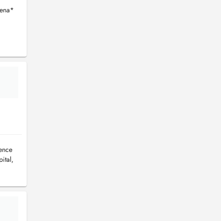
tena*
ience
ital,