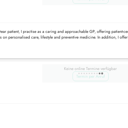
r patient, I practise as a caring and approachable GP, offering patient-ce
s on personalised care, lifestyle and preventive medicine. In addition, I off
Keine online Termine verfügbar
Termin per Anruf