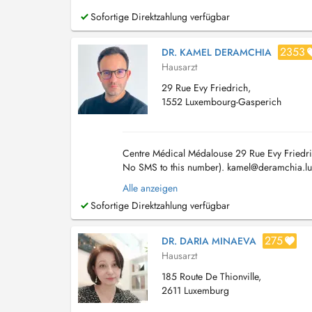
Sofortige Direktzahlung verfügbar
2353
DR. KAMEL DERAMCHIA
Hausarzt
29 Rue Evy Friedrich,
1552 Luxembourg-Gasperich
Centre Médical Médalouse 29 Rue Evy Friedr
No SMS to this number).
kamel@deramchia.lu
se sera dispensée par email. Toute consult...
Alle anzeigen
Sofortige Direktzahlung verfügbar
275
DR. DARIA MINAEVA
Hausarzt
185 Route De Thionville,
2611 Luxemburg