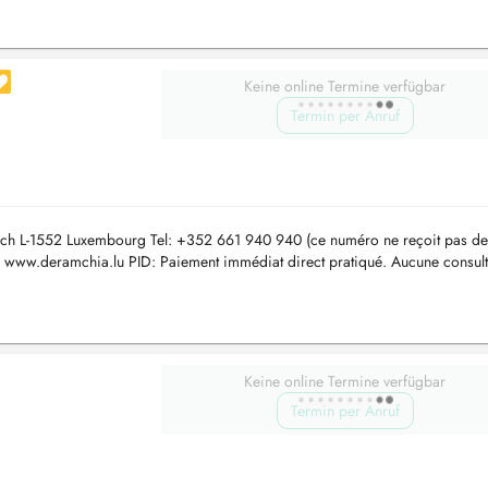
Keine online Termine verfügbar
Termin per Anruf
ich L-1552 Luxembourg Tel: +352 661 940 940 (ce numéro ne reçoit pas d
www.deramchia.lu PID: Paiement immédiat direct pratiqué. Aucune consult
Keine online Termine verfügbar
Termin per Anruf