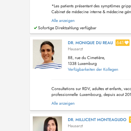
*Les patients présentant des symptômes gripp
Cabinet de médecine interne & médecine génér
pulmonaires - maladies infectieuses compatibl
Alle anzeigen
Sofortige Direktzahlung verfügbar
641
DR. MONIQUE DU REAU
Hausarzt
88, rue du Cimetière,
1338 Luxemburg
Verfügbarkeiten der Kollegen
Consultations sur RDV, adultes et enfants, vac
professionnelle -Luxembourg, depuis aout 20
cabinet de groupe medecine generale -Londo
Alle anzeigen
DR. MILLICENT MONTEAGUDO
Hausarzt