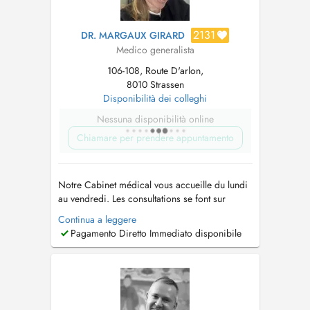
2131
DR. MARGAUX GIRARD
Medico generalista
106-108, Route D'arlon,
8010 Strassen
Disponibilità dei colleghi
Nessuna disponibilità online
Chiamare per prendere appuntamento
Notre Cabinet médical vous accueille du lundi
au vendredi. Les consultations se font sur
rendez vous : +352 28805195 Notre cabinet
Continua a leggere
est situé en rez-de-chaussée et dispose d'un
Pagamento Diretto Immediato disponibile
accès facile. Des places de parking réservées à
notre patientèle se trouvent devant l'entrée.
Nous ne recevons pas les...