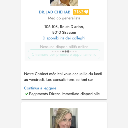
3163
DR. JAD CHEHAB
Medico generalista
106-108, Route D'arlon,
8010 Strassen
Disponibilità dei colleghi
Nessuna disponibilità online
Chiamare per prendere appuntamento
Notre Cabinet médical vous accueille du lundi
au vendredi. Les consultations se font sur
rendez vous :+352 28805195 Notre cabinet
Continua a leggere
est situé en rez-de-chaussée et dispose d'un
Pagamento Diretto Immediato disponibile
accès facile. Des places de parking disponible
devant l'immeuble . Merci de ne pas stationner
devant l'entrée du cabin...