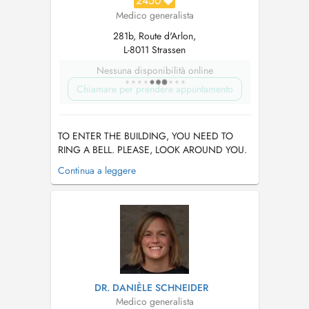
2450
Medico generalista
281b, Route d'Arlon,
L-8011 Strassen
Nessuna disponibilità online
Chiamare per prendere appuntamento
TO ENTER THE BUILDING, YOU NEED TO
RING A BELL. PLEASE, LOOK AROUND YOU.
THE BELLS ARE NEXT TO THE POST BOXES.
Continua a leggere
If you use Google MAPS, just enter Dr
Spyropoulos at the address bar. There is an
ERROR with the ADRESS in google....
DR. DANIÈLE SCHNEIDER
Medico generalista