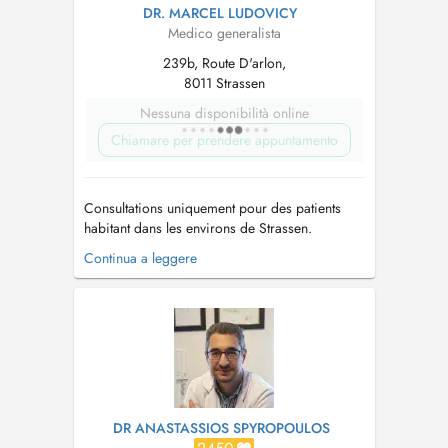
DR. MARCEL LUDOVICY
Medico generalista
239b, Route D'arlon,
8011 Strassen
Nessuna disponibilità online
Chiamare per prendere appuntamento
Consultations uniquement pour des patients
habitant dans les environs de Strassen.
Consultations only for patients living in the
Continua a leggere
vicinity of Strassen. Consultations: Lundi à
vendredi de 8:00 à 12:00 sans rendez-vous*
Lundi à vendredi, sauf jeudi, de 14:00 à 18:00
sur rendez-vous *non appli...
DR ANASTASSIOS SPYROPOULOS