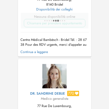
8140 Bridel
Disponibilità dei colleghi
Nessuna disponibilità online
Chiamare per prendere appuntamento
Centre Médical Bambësch - Bridel Tél. : 28 67
38 Pour des RDV urgents, merci d'appeler au
secrétariat Pour la vaccination Covid-19, merci
Continua a leggere
de prendre rdv par téléphone au secrétariat
Para consultas urgentes, pode telefonar ao
secretariato. Para vacinação Covid-19, pode
telefonar ao secretari...
770
DR. SANDRINE DEBUE
Medico generalista
77 Rue De Luxembourg,