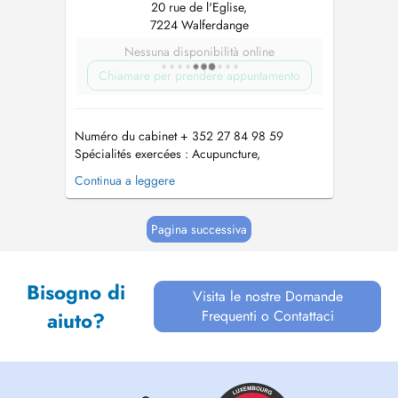
20 rue de l'Eglise,
7224 Walferdange
Nessuna disponibilità online
Chiamare per prendere appuntamento
Numéro du cabinet + 352 27 84 98 59
Spécialités exercées : Acupuncture,
Phytotherapie , Complémentation alimentaire
Continua a leggere
Médecine Traditionnelle Chinoise , Ventouses ,
An Mo , Pharmacopée...
Pagina successiva
Bisogno di
Visita le nostre Domande
Frequenti o Contattaci
aiuto?