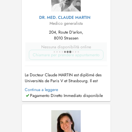
DR. MED. CLAUDE MARTIN
Medico generalista
204, Route D'arlon,
8010 Strassen
Nessuna disponibilità online
Chiamare per prendere appuntamento
Le Docteur Claude MARTIN est diplômé des
Universités de Paris V et Strasbourg. Il est
compétent en Médecine Esthétique et Chirurgie
Continua a leggere
Dermatologique. Il réalise tous les actes de
Pagamento Diretto Immediato disponibile
Médecine Esthétique (Injections Faciales à
Visée Esthétique) de même que les actes de
diagnostic et traitements dermatologi...