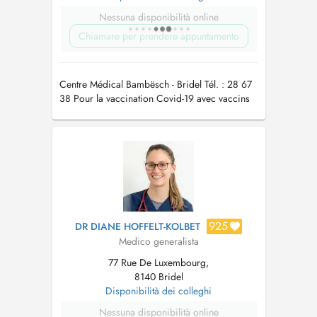
Nessuna disponibilità online
Chiamare per prendere appuntamento
Centre Médical Bambësch - Bridel Tél. : 28 67
38 Pour la vaccination Covid-19 avec vaccins
actualisés automne/hiver 2023/24 merci de
prendre rdv par téléphone au secrétariat
925
DR DIANE HOFFELT-KOLBET
Medico generalista
77 Rue De Luxembourg,
8140 Bridel
Disponibilità dei colleghi
Nessuna disponibilità online