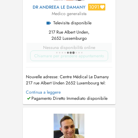
1091
DR ANDREEA LE DAMANY
Medico generalista
Televisita disponibile
217 Rue Albert Unden,
2652 Lussemburgo
Nessuna disponibilità online
Chiamare per prendere appuntamento
Nouvelle adresse: Centre Médical Le Damany
217 rue Albert Unden 2652 Luxembourg tel:
+352 28 51 89 42 Abonnés Orange utiliser:
Continua a leggere
+352 27 52 17 50 mail:
secretariat@cm-
Pagamento Diretto Immediato disponibile
ledamany.com
Bonjour cher patient, J'ai le
plaisir de vous accueillir et de vous soigner au
Centre Médical Le Damany Je...