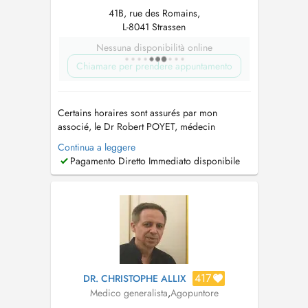
41B, rue des Romains,
L-8041 Strassen
Nessuna disponibilità online
Chiamare per prendere appuntamento
Certains horaires sont assurés par mon
associé, le Dr Robert POYET, médecin
généraliste. PARKING: 2 places disponibles sur
Continua a leggere
votre droite face à la résidence. Délégués
Pagamento Diretto Immediato disponibile
Médicaux: Merci de nous appeler pour
prendre RV...
417
DR. CHRISTOPHE ALLIX
Medico generalista
,
Agopuntore