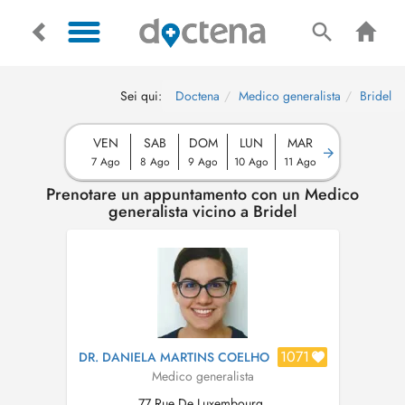
Sei qui:
Doctena
Medico generalista
Bridel
VEN
SAB
DOM
LUN
MAR
7 Ago
8 Ago
9 Ago
10 Ago
11 Ago
Prenotare un appuntamento con un Medico
generalista vicino a Bridel
1071
DR. DANIELA MARTINS COELHO
Medico generalista
77 Rue De Luxembourg,