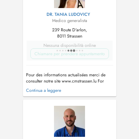
DR. TANIA LUDOVICY
Medico generalista
239 Route D'arlon,
8011 Strassen
Nessuna disponibilità online
Chiamare per prendere appuntamento
Pour des informations actualisées merci de
consulter notre site www.cmstrassen.lu For
updated information please visit our website
Continua a leggere
www.cmstrassen.lu Für aktuelle Informationen
bitte besichtigen Sie unsere Internet Seite
www.cmstrassen.lu Consultations uniquement
pour des patients habitant dans ...