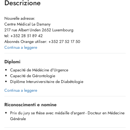
Descrizione
Nouvelle adresse:
Centre Médical Le Damany
217 rue Albert Unden 2652 Luxembourg
tel: +352 28 51 89 42
Abonnés Orange utiliser: +352 27 52 17 50
Continua a leggere
mail:
secretariat@cm-ledamany.com
Diplomi
Bonjour cher patient,
Capacité de Médécine d'Urgence
J'ai le plaisir de vous accueillir et de vous soigner au Centre Médical
Capacité de Gérontologie
Le Damany
Diplôme Interuniversitaire de Diabétologie
Je suis présente de 8h au 19h ; La Visio consultation est également
Continua a leggere
disponible. Elle n'est pas remboursée par la CNS.
Riconoscimenti e nomine
Les RDV peuvent être pris par Doctena et par le secrétariat de la
maison médicale qui est ouvert entre 7h et 20h du lundi au vendredi et
Prix du jury se thèse avec médaille d'argent - Docteur en Médecine
samedi matin.
Générale
Les RDV non annulés 24h avant la consultation seront facturés.