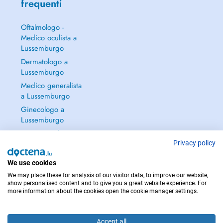
frequenti
Oftalmologo -
Medico oculista a
Lussemburgo
Dermatologo a
Lussemburgo
Medico generalista
a Lussemburgo
Ginecologo a
Lussemburgo
Continua a leggere
→
Privacy policy
We use cookies
We may place these for analysis of our visitor data, to improve our website,
show personalised content and to give you a great website experience. For
more information about the cookies open the cookie manager settings.
PER LE URGENZE, CONSULTARE : 112
Copyright © 2026 - DOCTENA S.A. 42, Rue de la Vallée, L-2661 Luxembourg
Accept all