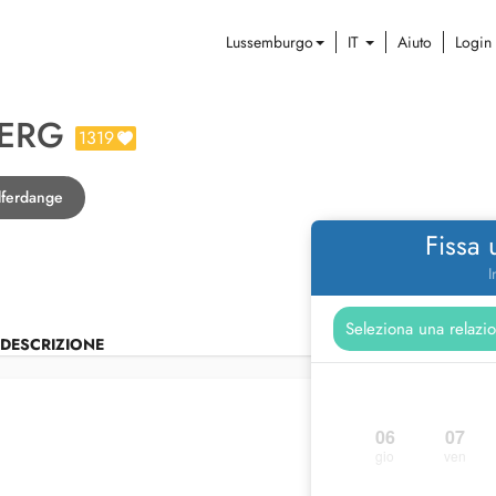
Lussemburgo
IT
Aiuto
Login
BERG
1319
lferdange
Fissa
I
DESCRIZIONE
06
07
gio
ven