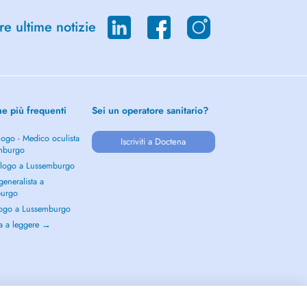
re ultime notizie
he più frequenti
Sei un operatore sanitario?
ogo - Medico oculista
Iscriviti a Doctena
mburgo
logo a Lussemburgo
eneralista a
burgo
ogo a Lussemburgo
a a leggere →