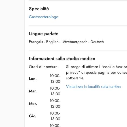
Specialità
Gastroenterologo
Lingue parlate
Français
- English
- Lëtzebuergesch
- Deutsch
Informazioni sullo studio medico
Orari di apertura
Si prega di attivare i "cookie funzio
privacy" di questa pagina per conse
10:00-
sottostante.
Lun.
13:00
Visualizza la località sulla cartina
10:00-
Mar.
13:00
10:00-
Mer.
12:00
10:00-
Gio.
13:00
10:00-