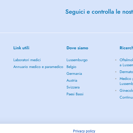
Seguici e controlla le nost
Link utili
Dove siamo
Ricerc
Laboratori medici
Lussemburgo
Oftalmol
a Lusse
Annuario medico e paramedico
Belgio
Dermato
Germania
Medico g
Austria
Lussem
Svizzera
Ginecol
Paesi Bassi
Continu
Privacy policy