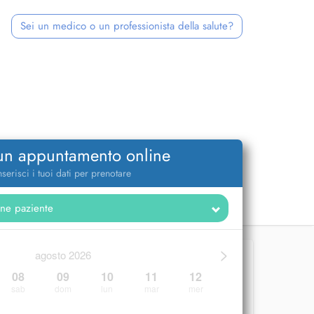
Sei un medico o un professionista della salute?
 un appuntamento online
nserisci i tuoi dati per prenotare
>
agosto 2026
08
09
10
11
12
sab
dom
lun
mar
mer