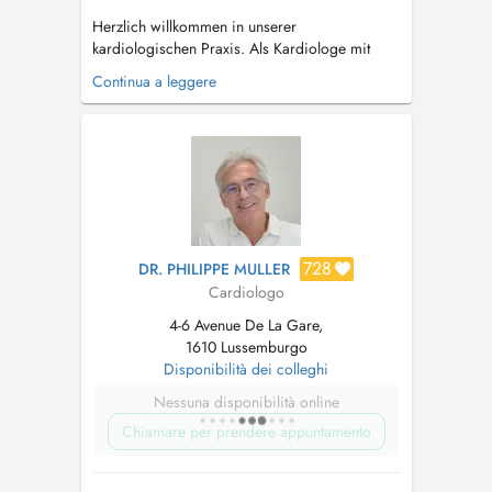
Herzlich willkommen in unserer
kardiologischen Praxis. Als Kardiologe mit
langjähriger Erfahrung sowohl in der
Continua a leggere
ambulanten Praxis als auch zuvor im
Krankenhaus biete ich Ihnen eine umfassende
Diagnostik und individuelle Therapiekonzepte
auf modernstem medizinischem Niveau. Wir
wissen, dass Herza...
728
DR. PHILIPPE MULLER
Cardiologo
4-6 Avenue De La Gare,
1610 Lussemburgo
Disponibilità dei colleghi
Nessuna disponibilità online
Chiamare per prendere appuntamento