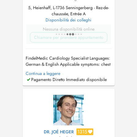
5, Heienhaff, L-1736 Senningerberg - Rez-de-
chaussée, Entrée A
Disponibilità dei colleghi
Nessuna disponibilità online
Chiamare per prendere appuntamento
FindelMedic Cardiology Specialist Languages:
German & English Applicable symptoms: chest
pain, palpitations or irregular heartbeat,
Continua a leggere
shortness of breath, reduced exercise
Pagamento Diretto Immediato disponibile
tolerance, dizziness or syncope, and peripheral
oedema (swollen legs). Cardiac tests:
Echocardiography, Stress Echocardiograp...
1315
DR. JOÉ HEGER