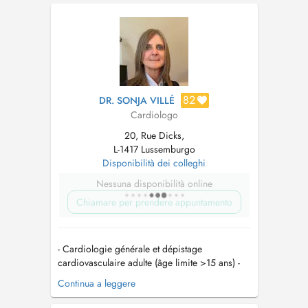
82
DR. SONJA VILLÉ
Cardiologo
20, Rue Dicks,
L-1417 Lussemburgo
Disponibilità dei colleghi
Nessuna disponibilità online
Chiamare per prendere appuntamento
- Cardiologie générale et dépistage
cardiovasculaire adulte (âge limite >15 ans) -
Echographie cardiaque - Test à l'effort - Holter
Continua a leggere
fréquence cardiaque et pression artérielle -
suivi de l'Hypertension artérielle de