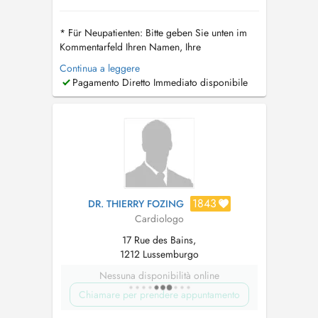
* Für Neupatienten: Bitte geben Sie unten im
Kommentarfeld Ihren Namen, Ihre
Matrikelnummer, Ihre vollständige Adresse, Ihre
Continua a leggere
Krankenversicherung und Beschwerden ein +
Pagamento Diretto Immediato disponibile
bitte bringen Sie eine Überweisung R1 für
Berichte mit * Für Termine bezüglich Holter (24
Std Untersuchungen) sowie für Belastung...
1843
DR. THIERRY FOZING
Cardiologo
17 Rue des Bains,
1212 Lussemburgo
Nessuna disponibilità online
Chiamare per prendere appuntamento