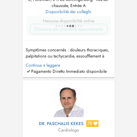
chaussée, Entrée A
Disponibilità dei colleghi
Nessuna disponibilità online
Chiamare per prendere appuntamento
Symptômes concernés : douleurs thoraciques,
palpitations ou tachycardie, essoufflement à
l'effort ou au repos, hypertension artérielle,
Continua a leggere
péricardite, insuffisance cardiaque, jambes
Pagamento Diretto Immediato disponibile
gonflées ou douloureuses. Examens pratiqués:
ECG, Echocardiographie doppler,
Echographie des carotides (troncs supra-ao...
78
DR. PASCHALIS KEKES
Cardiologo