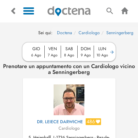
Sei qui:
Doctena
Cardiologo
Senningerberg
GIO
VEN
SAB
DOM
LUN
6 Ago
7 Ago
8 Ago
9 Ago
10 Ago
Prenotare un appuntamento con un Cardiologo vicino
a Senningerberg
486
DR. LEIECE DARWICHE
Cardiologo
5, Heienhaff, L-1736 Senningerberg - Rez-de-