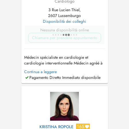
Cardiologo
3 Rue Lucien Thiel,
2607 Lussemburgo
Disponibilità dei colleghi
Nessuna disponibilità online
Chiamare per prendere appuntamento
Médecin spécialiste en cardiologie et
cardiologie interventionnelle Médecin agréé à
l'INCCI-Haerzzenter Médecin agréé au CHEM.
Continua a leggere
Consultation disponible sur deux sites: - 1.
Pagamento Diretto Immediato disponibile
Centre Médical Heger (Kirchberg) - 2.
Polyclinique cardiologique (CHEM
Niederkorn) En cas de rendez-vous urgent,
veu...
165
KRISTINA ROPOLE