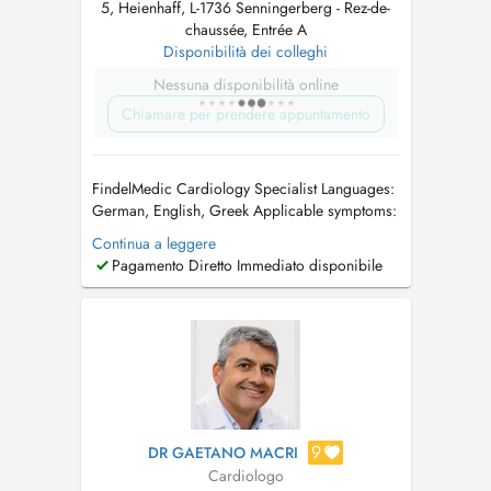
5, Heienhaff, L-1736 Senningerberg - Rez-de-
chaussée, Entrée A
Disponibilità dei colleghi
Nessuna disponibilità online
Chiamare per prendere appuntamento
FindelMedic Cardiology Specialist Languages:
German, English, Greek Applicable symptoms:
Chest discomfort, pressure or pain /
Continua a leggere
Palpitations or irregular heartbeat / Shortness
Pagamento Diretto Immediato disponibile
of breath / Swollen legs or oedema /
Dizziness or fainting episodes / Elevated
cholesterol / Elevated blood pressure / ...
9
DR GAETANO MACRI
Cardiologo