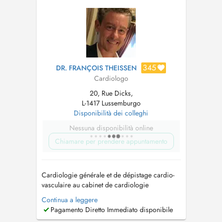
cardiaque et des troub...
345
DR. FRANÇOIS THEISSEN
Cardiologo
20, Rue Dicks,
L-1417 Lussemburgo
Disponibilità dei colleghi
Nessuna disponibilità online
Chiamare per prendere appuntamento
Cardiologie générale et de dépistage cardio-
vasculaire au cabinet de cardiologie
Echocardiographie Doppler des vaisseaux du
Continua a leggere
cou Evaluation à l'effort Holter ECG Holter
Pagamento Diretto Immediato disponibile
Tensionnel Contrôle de pacemaker...