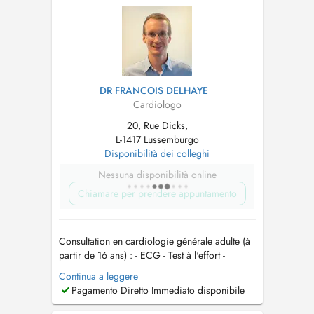
DR FRANCOIS DELHAYE
Cardiologo
20, Rue Dicks,
L-1417 Lussemburgo
Disponibilità dei colleghi
Nessuna disponibilità online
Chiamare per prendere appuntamento
Consultation en cardiologie générale adulte (à
partir de 16 ans) : - ECG - Test à l'effort -
Echocardiographie - Holter de fréquence
Continua a leggere
cardiaque et pression artérielle - Contrôle de
Pagamento Diretto Immediato disponibile
pacemaker/défibrillateur - Prise en charge de
l'hypertension artérielle, de l'insuffisance