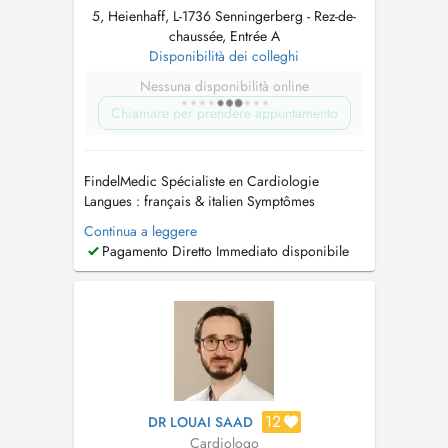
5, Heienhaff, L-1736 Senningerberg - Rez-de-
chaussée, Entrée A
Disponibilità dei colleghi
Nessuna disponibilità online
Chiamare per prendere appuntamento
FindelMedic Spécialiste en Cardiologie
Langues : français & italien Symptômes
concernés : Gêne, pression ou douleur
Continua a leggere
thoracique / Palpitations ou battements
Pagamento Diretto Immediato disponibile
cardiaques irréguliers / Essoufflement /
Jambes enflées ou œdèmes / Vertiges ou
épisodes de malaise / Cholestérol élevé /
Tension artériell...
12
DR LOUAI SAAD
Cardiologo