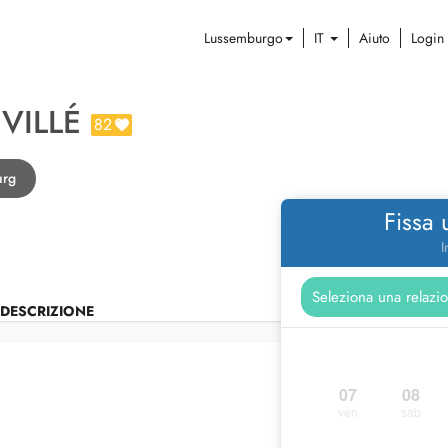
Lussemburgo
IT
Aiuto
Login
VILLÉ
82
urg
Fissa
I
DESCRIZIONE
07
08
ven
sab