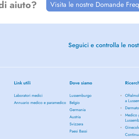
di aiuto?
Visita le nostre Domande Freq
Seguici e controlla le nost
Link utili
Dove siamo
Ricerc
Laboratori medici
Lussemburgo
Oftalmol
a Lusse
Annuario medico e paramedico
Belgio
Dermato
Germania
Medico g
Austria
Lussem
Svizzera
Ginecol
Paesi Bassi
Continu