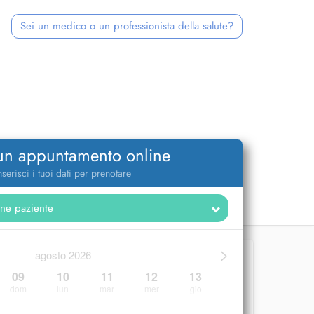
Sei un medico o un professionista della salute?
 un appuntamento online
nserisci i tuoi dati per prenotare
>
agosto 2026
09
10
11
12
13
dom
lun
mar
mer
gio