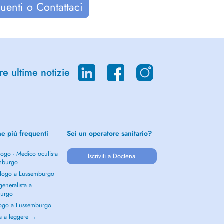
uenti o Contattaci
re ultime notizie
he più frequenti
Sei un operatore sanitario?
ogo - Medico oculista
Iscriviti a Doctena
mburgo
logo a Lussemburgo
eneralista a
burgo
ogo a Lussemburgo
a a leggere →