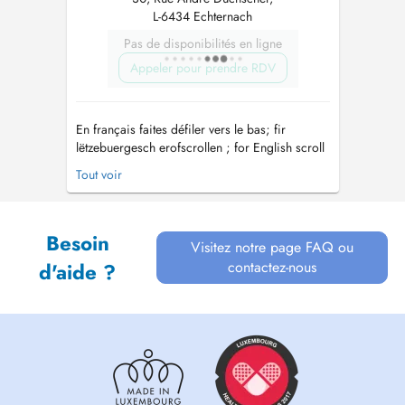
L-6434 Echternach
Pas de disponibilités en ligne
Appeler pour prendre RDV
En français faites défiler vers le bas; fir
lëtzebuergesch erofscrollen ; for English scroll
down Sehr geehrte Damen und Herren, Meine
Tout voir
Tätigkeitsschwerpunkte umfassen
Dermatologie, allergologische Fragestellungen,
Geschlechtskrankheiten (Venerologie) aber
Besoin
auch ästhetische Medizin und Anti-Agin...
Visitez notre page FAQ ou
contactez-nous
d'aide ?