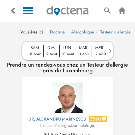
Vous êtes ici :
Doctena
Allergologue
Testeur d'allergie
SAM.
DIM.
LUN.
MAR.
MER.
8 Août
9 Août
10 Août
11 Août
12 Août
Prendre un rendez-vous chez un Testeur d'allergie
près de Luxembourg
3560
DR. ALEXANDRU MARINESCU
Testeur d'allergie
,
Dermatologie
30, Rue André Duchscher,