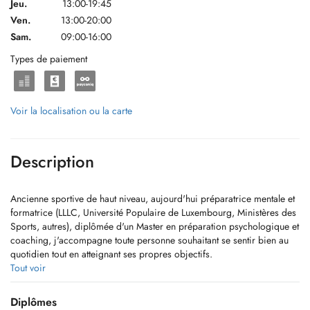
Jeu.
13:00-19:45
Ven.
13:00-20:00
Sam.
09:00-16:00
Types de paiement
Voir la localisation ou la carte
Description
Ancienne sportive de haut niveau, aujourd'hui préparatrice mentale et
formatrice (LLLC, Université Populaire de Luxembourg, Ministères des
Sports, autres), diplômée d'un Master en préparation psychologique et
coaching, j'accompagne toute personne souhaitant se sentir bien au
quotidien tout en atteignant ses propres objectifs.
Tout voir
Accréditée par la Société Française de Psychologie du Sport,
j'interviens auprès de personnes engagées dans leur quotidien, leur
Diplômes
parcours professionnel, scolaire ou sportif. Mon objectif est de