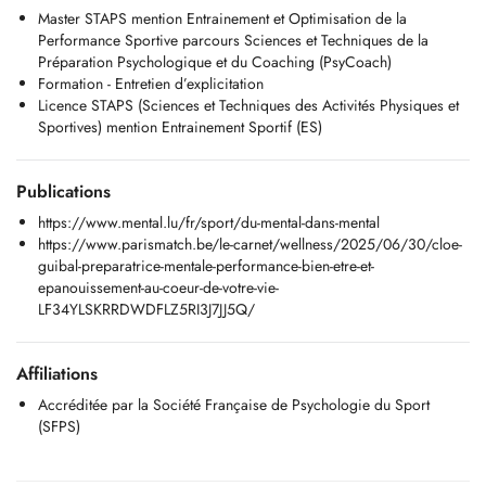
Master STAPS mention Entrainement et Optimisation de la
fournir des outils concrets et personnalisés permettant d'optimiser les
Performance Sportive parcours Sciences et Techniques de la
performances tout en préservant l'indépendance, le bien-être et
Préparation Psychologique et du Coaching (PsyCoach)
l'équilibre personnel.
Formation - Entretien d’explicitation
Licence STAPS (Sciences et Techniques des Activités Physiques et
Lors de nos séances, nous pourrons aborder de nombreuses
Sportives) mention Entrainement Sportif (ES)
thématiques telles que la gestion du stress et des émotions,
l'amélioration de la confiance et de l'estime de soi, l'optimisation de
l'attention et de la concentration, ou encore le développement de la
Publications
communication au sein dune équipe.
https://www.mental.lu/fr/sport/du-mental-dans-mental
Pour ce faire, nous utiliserons une variété d'outils adaptés et
https://www.parismatch.be/le-carnet/wellness/2025/06/30/cloe-
personnalisés tels que la relaxation, la méditation en pleine
guibal-preparatrice-mentale-performance-bien-etre-et-
conscience, la fixation dobjectifs, la gestion du discours interne,
epanouissement-au-coeur-de-votre-vie-
l'imagerie mentale/visualisation, les routines de pré/post
LF34YLSKRRDWDFLZ5RI3J7JJ5Q/
performance, l'entretien dexplicitation, etc.
Je me tiens à votre disposition pour toute question par e-mail, message
Affiliations
ou téléphone.
Accréditée par la Société Française de Psychologie du Sport
(SFPS)
Lieux des séances :
- En visioconférence (toute la semaine)