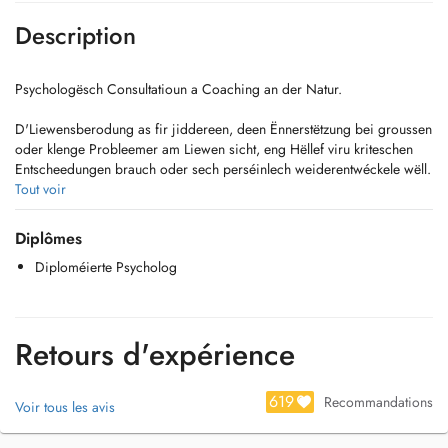
Description
Psychologësch Consultatioun a Coaching an der Natur.
D'Liewensberodung as fir jiddereen, deen Ënnerstëtzung bei groussen
oder klenge Probleemer am Liewen sicht, eng Hëllef viru kriteschen
Entscheedungen brauch oder sech perséinlech weiderentwéckele wëll.
Tout voir
- Identitéitsprobleemer: Seng Perséinlechkeetsstruktur erkennen a
verstoen
Diplômes
- Emotional Kompetenzen: Seng Emotiounen definéieren a reguléieren
Diploméierte Psycholog
- Problemer an der Famill/Koppel: Systemesch Analyse
- Angschtzoustänn: Angscht-Ausléiser an den Ëmgang domat
- Depressioun: Reframing a Coping-Strategien
- Selbstfindung / Recherche de sens: Selbstbestëmmt liewen
Retours d'expérience
- Entspanungstechniken / Mindfulness: Seng Mëtt an ënnerlech Rou
fannen
- Héichbegabung an Héichsensibilitéit: De richtegen Ëmgang mat
619
Recommandations
Voir tous les avis
sengem Ëmfeld a Gefillsliewe fannen
- IQ Tester fir Kanner an Erwuessener