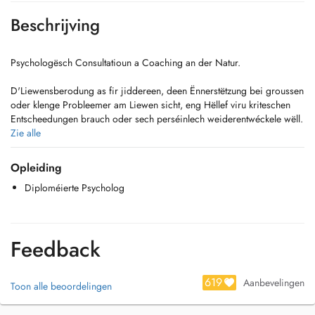
Beschrijving
Psychologësch Consultatioun a Coaching an der Natur.
D'Liewensberodung as fir jiddereen, deen Ënnerstëtzung bei groussen
oder klenge Probleemer am Liewen sicht, eng Hëllef viru kriteschen
Entscheedungen brauch oder sech perséinlech weiderentwéckele wëll.
Zie alle
- Identitéitsprobleemer: Seng Perséinlechkeetsstruktur erkennen a
verstoen
Opleiding
- Emotional Kompetenzen: Seng Emotiounen definéieren a reguléieren
Diploméierte Psycholog
- Problemer an der Famill/Koppel: Systemesch Analyse
- Angschtzoustänn: Angscht-Ausléiser an den Ëmgang domat
- Depressioun: Reframing a Coping-Strategien
- Selbstfindung / Recherche de sens: Selbstbestëmmt liewen
Feedback
- Entspanungstechniken / Mindfulness: Seng Mëtt an ënnerlech Rou
fannen
- Héichbegabung an Héichsensibilitéit: De richtegen Ëmgang mat
619
Aanbevelingen
Toon alle beoordelingen
sengem Ëmfeld a Gefillsliewe fannen
- IQ Tester fir Kanner an Erwuessener