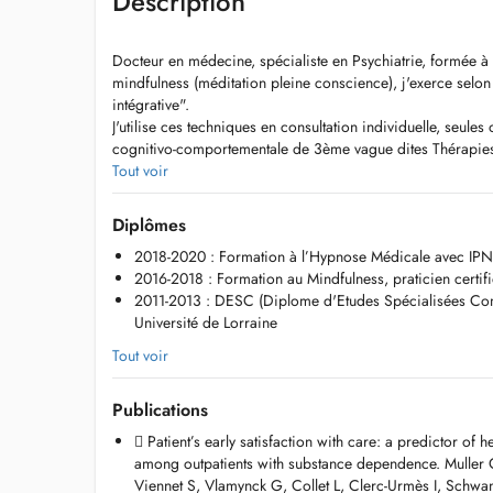
Description
Docteur en médecine, spécialiste en Psychiatrie, formée à 
mindfulness (méditation pleine conscience), j'exerce sel
intégrative".
J'utilise ces techniques en consultation individuelle, seule
cognitivo-comportementale de 3ème vague dites Thérapies
d'engagement).
Tout voir
Ces outils thérapeutiques sont complémentaires des soins 
et/ou psychothérapeutiques.
Diplômes
2018-2020 : Formation à l’Hypnose Médicale avec IPN
N'hésitez pas à consulter le site web:
2016-2018 : Formation au Mindfulness, praticien cer
https://s-viennet.org
2011-2013 : DESC (Diplome d'Etudes Spécialisées Com
Université de Lorraine
Certaines indications ont plus particulièrement été étudiées
que: améliorer la gestion des douleurs aigues/chroniques,
Tout voir
somatique, la gestion du stress et des émotions, les troub
les troubles du sommeil, en prevention du burn out, en aid
Publications
Mais il existe également des contre-indications relatives ou
etats psychopathologiques en phase aigue, qu'il est nécess
 Patient’s early satisfaction with care: a predictor of he
among outpatients with substance dependence. Muller 
Pour toutes questions ou demande de rendez vous, merci 
Viennet S, Vlamynck G, Collet L, Clerc-Urmès I, Schwa