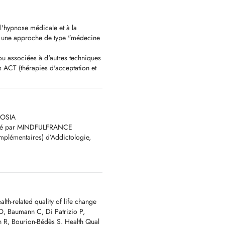
l'hypnose médicale et à la
on une approche de type "médecine
s ou associées à d'autres techniques
 ACT (thérapies d'acceptation et
pluri-disciplinaires somatiques
OSIA​
tifié par MINDFULFRANCE
plémentaires) d’Addictologie,
 en recherche scientifique, telles
 le retentissement d'une maladie
les du comportement alimentaire,
e au sevrage tabagique ...
 absolues, en particulier pour les
aire d'évaluer au préalable.
alth-related quality of life change
O, Baumann C, Di Patrizio P,
de nous contacter par mail en
n R, Bourion-Bédès S. Health Qual