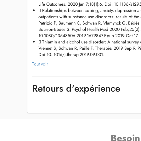
indiquant vos coordonnées complètes ainsi que le motif de
Life Outcomes. 2020 Jan 7;18(1):6. Doi: 10.1186/s129
secretariat.viennet@gmail.com
 Relationships between coping, anxiety, depression and 
outpatients with substance use disorders: results of t
Patrizio P, Baumann C, Schwan R, Vlamynck G, Bédès A
Bourion-Bédès S. Psychol Health Med 2020 Feb;25(2):
10.1080/13548506.2019.1679847.Epub 2019 Oct 17.
 Thiamin and alcohol use disorder: A national survey o
Viennet S, Schwan R, Paille F. Therapie. 2019 Sep 9. 
Doi:10..1016/j.therap.2019.09.001.
Tout voir
Retours d'expérience
Besoin