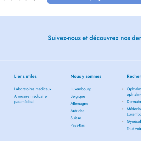
Suivez-nous et découvrez nos dern
Liens utiles
Nous y sommes
Recher
Laboratoires médicaux
Luxembourg
Ophtalm
ophtalm
Annuaire médical et
Belgique
paramédical
Dermato
Allemagne
Médecin 
Autriche
Luxemb
Suisse
Gynécol
Pays-Bas
Tout vo