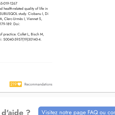
 la demande, à l'adresse suivante:
55-019-1267
health-related quality of life in
he SUBUSQOL study. Ciobanu I, Di
, Clerc-Urmès I, Viennet S,
179-189. Doi:
f practice. Collet L, Bisch M,
Pii: S0040-5957(19)30140-4.
219
Recommandations
 d'aide ?
Visitez notre page FAQ ou co