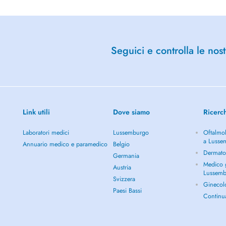
Seguici e controlla le nost
Link utili
Dove siamo
Ricerc
Laboratori medici
Lussemburgo
Oftalmol
a Lusse
Annuario medico e paramedico
Belgio
Dermato
Germania
Medico g
Austria
Lussem
Svizzera
Ginecol
Paesi Bassi
Continu