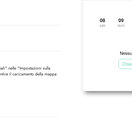
08
09
sab
dom
Nessun
Chia
nali" nelle "Impostazioni sulla
ntire il caricamento della mappa