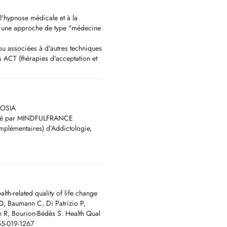
l'hypnose médicale et à la
on une approche de type "médecine
s ou associées à d'autres techniques
 ACT (thérapies d'acceptation et
pluri-disciplinaires somatiques
OSIA​
tifié par MINDFULFRANCE
plémentaires) d’Addictologie,
 en recherche scientifique, telles
 le retentissement d'une maladie
les du comportement alimentaire,
e au sevrage tabagique ...
 absolues, en particulier pour les
aire d'évaluer au préalable.
alth-related quality of life change
O, Baumann C, Di Patrizio P,
de nous contacter par mail en
n R, Bourion-Bédès S. Health Qual
 la demande, à l'adresse suivante:
55-019-1267