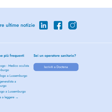
re ultime notizie
he più frequenti
Sei un operatore sanitario?
ogo - Medico oculista
Iscriviti a Doctena
mburgo
logo a Lussemburgo
eneralista a
burgo
ogo a Lussemburgo
a a leggere →