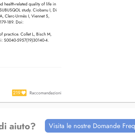
health-related quality of life in
he SUBUSQOL study. Ciobanu I, Di
, Clerc-Urmès I, Viennet S,
179-189. Doi:
f practice. Collet L, Bisch M,
Pii: S0040-5957(19)30140-4.
219
Raccomandazioni
di aiuto?
Visita le nostre Domande Freq