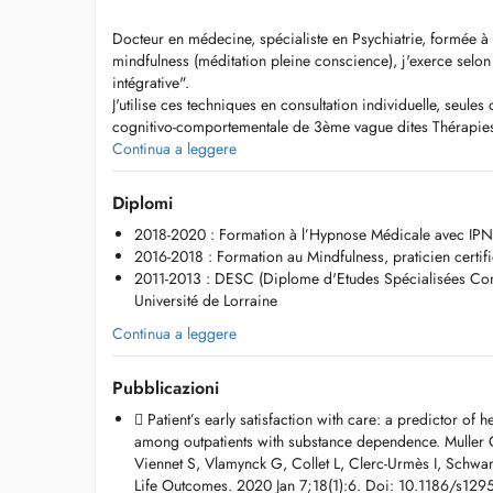
Docteur en médecine, spécialiste en Psychiatrie, formée à 
mindfulness (méditation pleine conscience), j'exerce sel
intégrative".
J'utilise ces techniques en consultation individuelle, seule
cognitivo-comportementale de 3ème vague dites Thérapies
d'engagement).
Continua a leggere
Ces outils thérapeutiques sont complémentaires des soins 
et/ou psychothérapeutiques.
Diplomi
2018-2020 : Formation à l’Hypnose Médicale avec IPN
N'hésitez pas à consulter le site web:
2016-2018 : Formation au Mindfulness, praticien cer
https://s-viennet.org
2011-2013 : DESC (Diplome d'Etudes Spécialisées Com
Université de Lorraine
Certaines indications ont plus particulièrement été étudiées
que: améliorer la gestion des douleurs aigues/chroniques,
Continua a leggere
somatique, la gestion du stress et des émotions, les troub
les troubles du sommeil, en prevention du burn out, en aid
Pubblicazioni
Mais il existe également des contre-indications relatives ou
etats psychopathologiques en phase aigue, qu'il est nécess
 Patient’s early satisfaction with care: a predictor of he
among outpatients with substance dependence. Muller 
Pour toutes questions ou demande de rendez vous, merci 
Viennet S, Vlamynck G, Collet L, Clerc-Urmès I, Schwa
indiquant vos coordonnées complètes ainsi que le motif de
Life Outcomes. 2020 Jan 7;18(1):6. Doi: 10.1186/s129