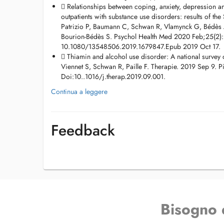
secretariat.viennet@gmail.com
 Relationships between coping, anxiety, depression and 
outpatients with substance use disorders: results of t
Patrizio P, Baumann C, Schwan R, Vlamynck G, Bédès A
Bourion-Bédès S. Psychol Health Med 2020 Feb;25(2):
10.1080/13548506.2019.1679847.Epub 2019 Oct 17.
 Thiamin and alcohol use disorder: A national survey o
Viennet S, Schwan R, Paille F. Therapie. 2019 Sep 9. 
Doi:10..1016/j.therap.2019.09.001.
Continua a leggere
Feedback
Bisogno 