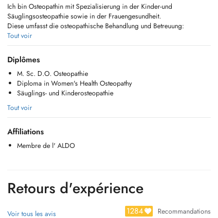
Ich bin Osteopathin mit Spezialisierung in der Kinder-und
Säuglingsosteopathie sowie in der Frauengesundheit.
Diese umfasst die osteopathische Behandlung und Betreuung:
-bei gynäkologischen Problemen
Tout voir
-in der Schwangerschaft,
-Postpartum/Wochenbett,
Diplômes
-bei unerfülltem Kinderwunsch,
M. Sc. D.O. Osteopathie
- während einer Kinderwunschbehandlung.
Diploma in Women's Health Osteopathy
Säuglings- und Kinderosteopathie
Tout voir
Affiliations
Membre de l' ALDO
Retours d'expérience
1284
Recommandations
Voir tous les avis