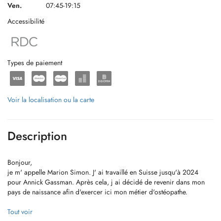
Ven.
07:45-19:15
Accessibilité
Types de paiement
Voir la localisation ou la carte
Description
Bonjour,
je m' appelle Marion Simon. J' ai travaillé en Suisse jusqu'à 2024
pour Annick Gassman. Après cela, j ai décidé de revenir dans mon
pays de naissance afin d'exercer ici mon métier d'ostéopathe.
Le cabinet se trouve dans une cité calme avec des parkings gratuits
Tout voir