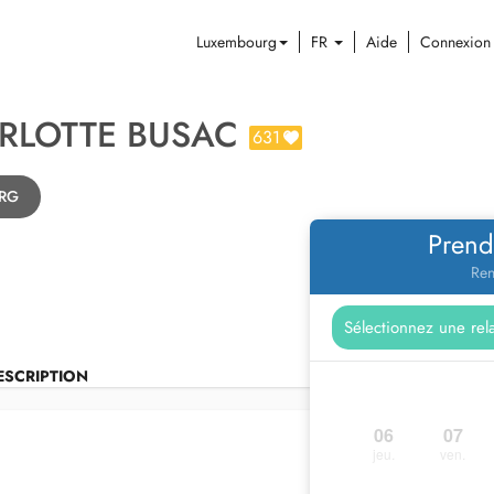
Luxembourg
FR
Aide
Connexion
RLOTTE BUSAC
631
ERG
Prend
Ren
ESCRIPTION
06
07
jeu.
ven.