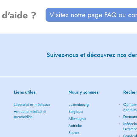
 d'aide ?
Visitez notre page FAQ ou co
Suivez-nous et découvrez nos dern
Liens utiles
Nous y sommes
Recher
Laboratoires médicaux
Luxembourg
Ophtalm
ophtalm
Annuaire médical et
Belgique
paramédical
Dermato
Allemagne
Médecin 
Autriche
Luxemb
Suisse
Gynécol