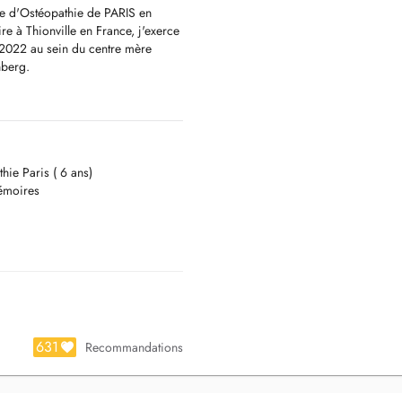
re d'Ostéopathie de PARIS en
re à Thionville en France, j'exerce
2022 au sein du centre mère
hberg.
breux stages et perfectionnement (
) et vous propose une prise en
ors)
ie Paris ( 6 ans)
mémoires
631
Recommandations