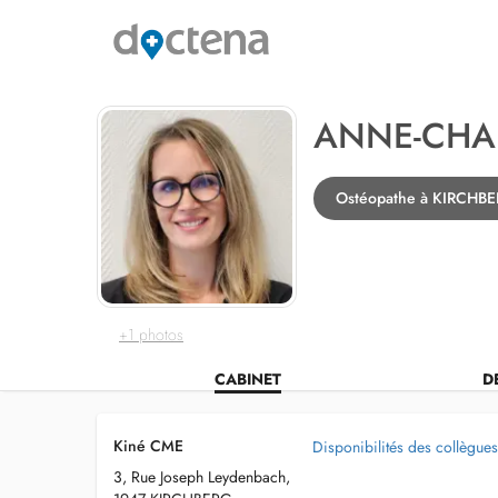
ANNE-CHA
Ostéopathe à KIRCHB
+1 photos
CABINET
D
Kiné CME
Disponibilités des collègues
3, Rue Joseph Leydenbach,