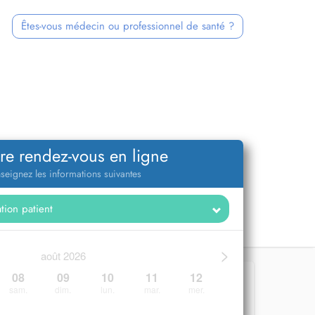
Êtes-vous médecin ou professionnel de santé ?
re rendez-vous en ligne
seignez les informations suivantes
>
août 2026
08
09
10
11
12
sam.
dim.
lun.
mar.
mer.