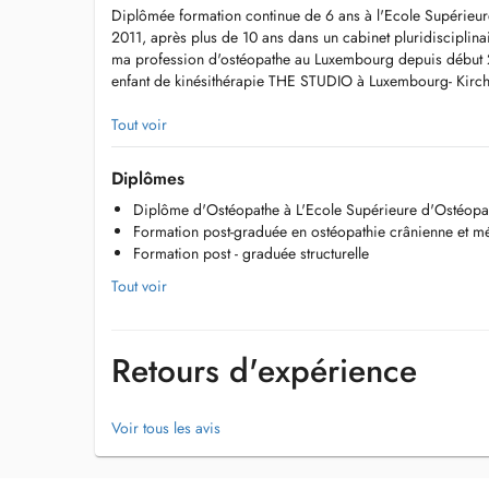
Diplômée formation continue de 6 ans à l'Ecole Supérieu
2011, après plus de 10 ans dans un cabinet pluridisciplinai
ma profession d'ostéopathe au Luxembourg depuis début 
enfant de kinésithérapie THE STUDIO à Luxembourg- Kirc
J'ai, courant et à la suite de mon diplôme, effectué de nom
Tout voir
ostéopathie crânienne, structurelle, pédiatrique, viscérale
charge en
Diplômes
* ostéopathie générale ( adulte, sportifs, adolescents, séni
Diplôme d'Ostéopathe à L'Ecole Supérieure d'Ostéopath
* ostéopathie pour la femme enceinte et en post-partum
Formation post-graduée en ostéopathie crânienne et 
* ostéopathie pédiatrique
Formation post - graduée structurelle
* thérapie somato-émotionelle
Tout voir
Retours d'expérience
Voir tous les avis