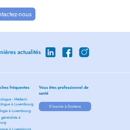
ntactez-nous
ières actualités
ches fréquentes
Vous êtes professionnel de
santé
ologue - Médecin
ologue à Luxembourg
S'inscrire à Doctena
logie à Luxembourg
généraliste à
ourg
ogue à Luxembourg