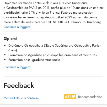
Diplômée formation continue de 6 ans à l'Ecole Supérieure
d'Ostéopathie de PARIS en 2011, après plus de 10 ans dans un cabinet
pluridisciplinaire à Thionville en France, j'exerce ma profession
d'ostéopathe au Luxembourg depuis début 2022 au sein du centre
mère enfant de kinésithérapie THE STUDIO à Luxembourg- Kirchberg.
Continua a leggere
J'ai, courant et à la suite de mon diplôme, effectué de nombreux stages
et perfectionnement ( ostéopathie crânienne, structurelle, pédiatrique,
Diplomi
viscérale) et vous propose une prise en charge en
Diplôme d'Ostéopathe à L'Ecole Supérieure d'Ostéopathie Paris (
* ostéopathie générale ( adulte, sportifs, adolescents, séniors)
6 ans)
* ostéopathie pour la femme enceinte et en post-partum
Formation post-graduée en ostéopathie crânienne et mémoires
* ostéopathie pédiatrique
Formation post - graduée structurelle
* thérapie somato-émotionelle
Continua a leggere
Feedback
631
Raccomandazioni
Mostra tutte le recensioni