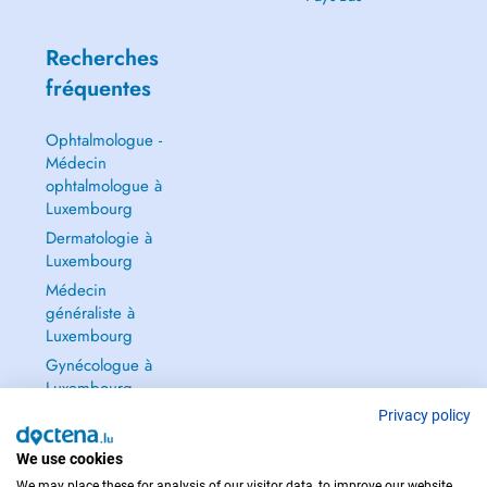
Recherches
fréquentes
Ophtalmologue -
Médecin
ophtalmologue à
Luxembourg
Dermatologie à
Luxembourg
Médecin
généraliste à
Luxembourg
Gynécologue à
Luxembourg
Tout voir →
Privacy policy
We use cookies
We may place these for analysis of our visitor data, to improve our website,