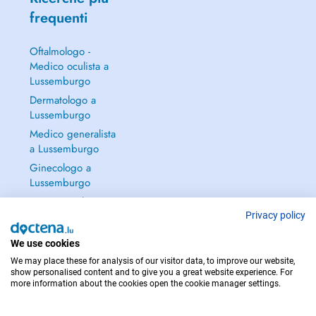
frequenti
Oftalmologo -
Medico oculista a
Lussemburgo
Dermatologo a
Lussemburgo
Medico generalista
a Lussemburgo
Ginecologo a
Lussemburgo
Continua a leggere
→
Privacy policy
We use cookies
We may place these for analysis of our visitor data, to improve our website,
show personalised content and to give you a great website experience. For
more information about the cookies open the cookie manager settings.
PER LE URGENZE, CONSULTARE : 112
Copyright © 2026 - DOCTENA S.A. 42, Rue de la Vallée, L-2661 Luxembourg