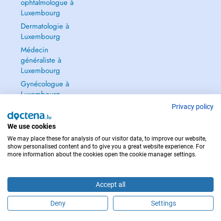
ophtalmologue à
Luxembourg
Dermatologie à
Luxembourg
Médecin
généraliste à
Luxembourg
Gynécologue à
Luxembourg
Tout voir →
Privacy policy
We use cookies
We may place these for analysis of our visitor data, to improve our website,
show personalised content and to give you a great website experience. For
more information about the cookies open the cookie manager settings.
POUR LES URGENCES, CONSULTEZ : 112
Copyright © 2026 - DOCTENA S.A. 42, Rue de la Vallée, L-2661 Luxembourg
Accept all
Deny
Settings
Prendre rendez-vous en ligne