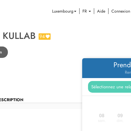
Luxembourg
FR
Aide
Connexion
 KULLAB
94
en
Prend
Ren
ESCRIPTION
08
09
sam.
dim.