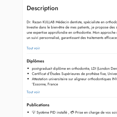
Description
Dr. Razan KULLAB Médecin dentiste, spécialiste en orthodo
Investie dans le bien-être de mes patients, je propose des 
une expertise approfondie en orthodontie. Mon approche re
un suivi personnalisé, garantissant des traitements efficace
Spécialités et soins proposés :
Tout voir
-Orthodontie sur mesure : Aligneurs invisibles, appareils fi
appareils orthopédiques pour guider la croissance des m
Diplômes
-Correction des troubles fonctionnels : ATM, bruxisme
post-graduait diplôme en orthodontie, LDI (London Denta
-Traitement des pathologies du sommeil : ronflement, apné
Certificat d’Études Supérieures de prothèse fixe, Univer
-Prothèses et esthétique dentaire : blanchiment, facettes, 
Attestation universitaire sur aligneur orthodontiques IN
-Soins dentaires conservateurs et endodontie
’Essonne, France
-Chirurgie dentaire : extractions complexes, pathologies b
Tout voir
Une approche centrée sur le patient
Chaque traitement commence par une analyse approfondie 
Publications
de vos besoins. Jassure un suivi détaillé, incluant des exa
complétés si nécessaire par des photographies intra et ext
💡 Système PID installé , 💳 Prise en charge de vos soi