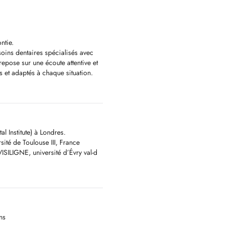
ntie.
soins dentaires spécialisés avec
pose sur une écoute attentive et
s et adaptés à chaque situation.
xes pour enfants et adultes,
âchoires
l Institute) à Londres.
e
sité de Toulouse III, France
couronnes
VISILIGNE, université d’Évry val-d
uccales
de votre état bucco-dentaire et
mens radiologiques et cliniques,
ra-orales.
ns