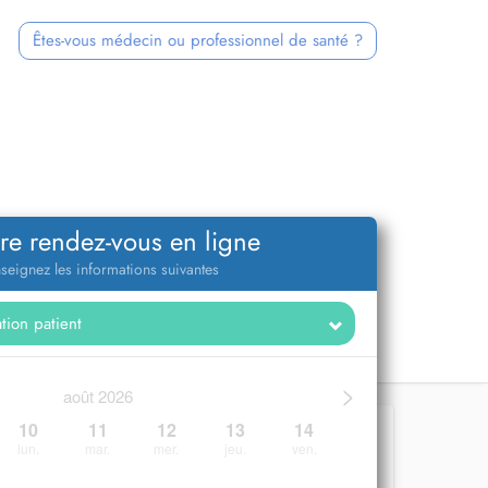
Êtes-vous médecin ou professionnel de santé ?
re rendez-vous en ligne
seignez les informations suivantes
>
août 2026
10
11
12
13
14
lun.
mar.
mer.
jeu.
ven.