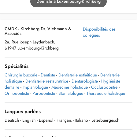
Dentiste à Luxembourg-Kirchberg
CMDK - Kirchberg Dr. Viehmann &
Disponibilités des
Associés
collègues
2a, Rue Joseph Leydenbach,
L-1947 Luxembourg-Kirchberg
Spécialités
Chirurgie buccale
-
Dentiste
-
Dentisterie esthétique
-
Dentisterie
holistique
-
Dentisterie restauratrice
-
Denturologiste
-
Hygiéniste
dentaire
-
Implantologue
-
Médecine holistique
-
Occlusodontie
-
Orthodontiste
-
Parodontiste
-
Stomatologue
-
Thérapeute holistique
Langues parlées
Deutsch
- English
- Español
- Français
- Italiano
- Lëtzebuergesch