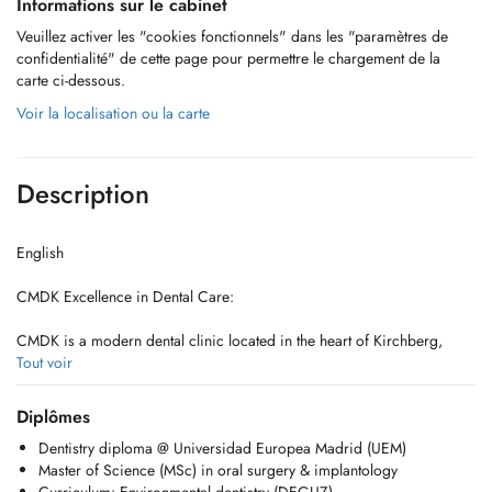
Informations sur le cabinet
Veuillez activer les "cookies fonctionnels" dans les "paramètres de
confidentialité" de cette page pour permettre le chargement de la
carte ci-dessous.
Voir la localisation ou la carte
Description
English
CMDK Excellence in Dental Care:
CMDK is a modern dental clinic located in the heart of Kirchberg,
Luxembourg, combining advanced dentistry with personalized patient
Tout voir
care. Our highly qualified team works with precision, empathy, and
state-of-the-art technology.
Diplômes
Dentistry diploma @ Universidad Europea Madrid (UEM)
We provide a full range of dental services, from preventive care to
Master of Science (MSc) in oral surgery & implantology
complex specialized treatments. Emergency patients are welcomed on