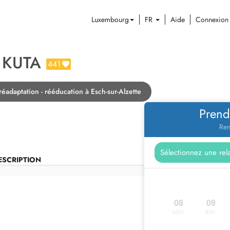
Luxembourg
FR
Aide
Connexion
 KUTA
441
éadaptation - rééducation à Esch-sur-Alzette
Prend
Ren
ESCRIPTION
08
09
sam.
dim.