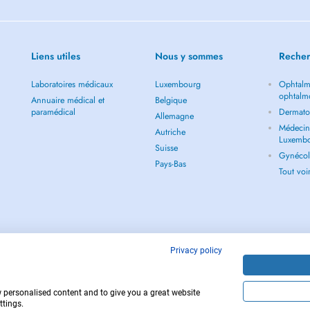
Liens utiles
Nous y sommes
Recher
Laboratoires médicaux
Luxembourg
Ophtalm
ophtalm
Annuaire médical et
Belgique
paramédical
Dermato
Allemagne
Médecin 
Autriche
Luxemb
Suisse
Gynécol
Pays-Bas
Tout vo
Privacy policy
w personalised content and to give you a great website
Copyright © 
ttings.