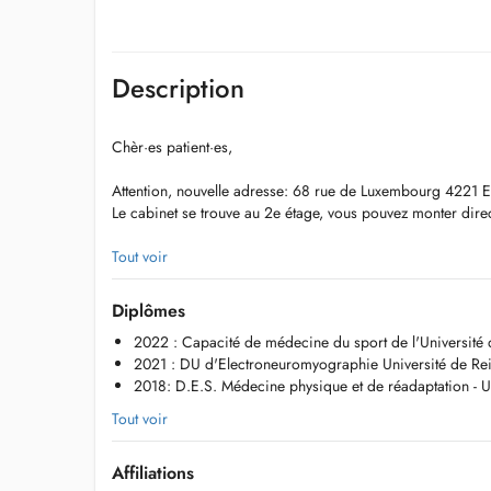
Description
Chèr·es patient·es,
Attention, nouvelle adresse: 68 rue de Luxembourg 4221 Es
Le cabinet se trouve au 2e étage, vous pouvez monter dire
Contact:
Tout voir
dr.florie.kuta@gmail.com
Tel: 661994897
Diplômes
2022 : Capacité de médecine du sport de l'Université 
Le docteur Florie KUTA prend en charge les pathologies ai
2021 : DU d'Electroneuromyographie Université de Re
locomoteur (os, articulations, muscles, tendons, ligaments),
2018: D.E.S. Médecine physique et de réadaptation - 
pathologies du rachis. Elle pratique la mésothérapie à visé
locomoteur.
Tout voir
Elle réalise des électroneuromyogrammes (EMG) pour l'étu
muscles en cas de symptômes évocateurs de polynévrite,
Affiliations
du canal carpien), sciatique ou névralgie cervico-brachiale