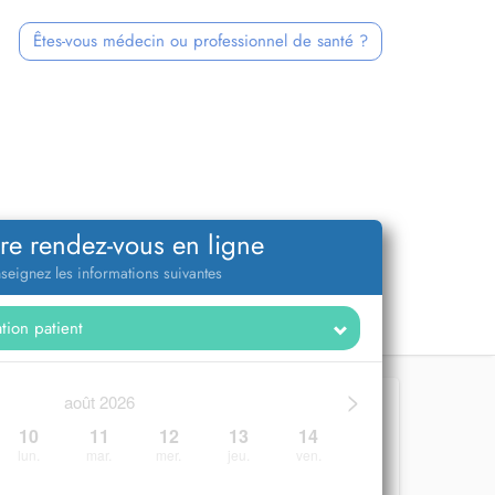
Êtes-vous médecin ou professionnel de santé ?
re rendez-vous en ligne
seignez les informations suivantes
>
août 2026
10
11
12
13
14
lun.
mar.
mer.
jeu.
ven.