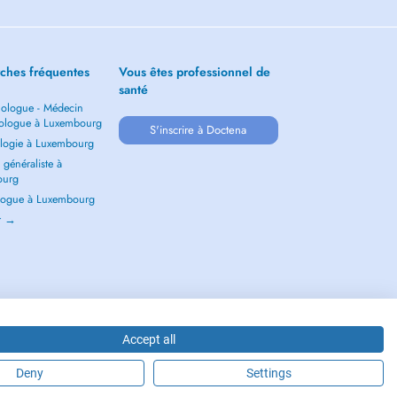
ches fréquentes
Vous êtes professionnel de
santé
ologue - Médecin
ologue à Luxembourg
S'inscrire à Doctena
logie à Luxembourg
généraliste à
ourg
ogue à Luxembourg
ir →
Accept all
Deny
Settings
2026 - DOCTENA S.A. 42, Rue de la Vallée, L-2661 Luxembourg