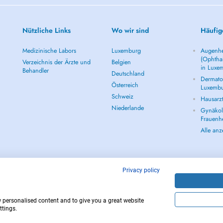
Nützliche Links
Wo wir sind
Häufig
Medizinische Labors
Luxemburg
Augenhe
(Ophtha
Verzeichnis der Ärzte und
Belgien
in Luxe
Behandler
Deutschland
Dermatol
Österreich
Luxemb
Schweiz
Hausarz
Niederlande
Gynäkolo
Frauenh
Alle an
Privacy policy
w personalised content and to give you a great website
Copyright © 
ttings.