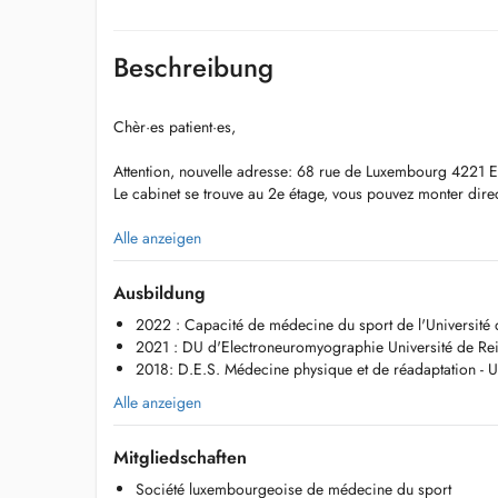
Beschreibung
Chèr·es patient·es,
Attention, nouvelle adresse: 68 rue de Luxembourg 4221 Es
Le cabinet se trouve au 2e étage, vous pouvez monter dire
Contact:
Alle anzeigen
dr.florie.kuta@gmail.com
Tel: 661994897
Ausbildung
2022 : Capacité de médecine du sport de l'Université 
Le docteur Florie KUTA prend en charge les pathologies ai
2021 : DU d'Electroneuromyographie Université de Re
locomoteur (os, articulations, muscles, tendons, ligaments),
2018: D.E.S. Médecine physique et de réadaptation - 
pathologies du rachis. Elle pratique la mésothérapie à visé
locomoteur.
Alle anzeigen
Elle réalise des électroneuromyogrammes (EMG) pour l'étu
muscles en cas de symptômes évocateurs de polynévrite,
Mitgliedschaften
du canal carpien), sciatique ou névralgie cervico-brachiale
Société luxembourgeoise de médecine du sport