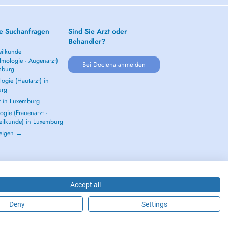
e Suchanfragen
Sind Sie Arzt oder
Behandler?
ilkunde
lmologie - Augenarzt)
Bei Doctena anmelden
mburg
ogie (Hautarzt) in
urg
t in Luxemburg
gie (Frauenarzt -
eilkunde) in Luxemburg
zeigen →
Accept all
Deny
Settings
2026 - DOCTENA S.A. 42, Rue de la Vallée, L-2661 Luxembourg