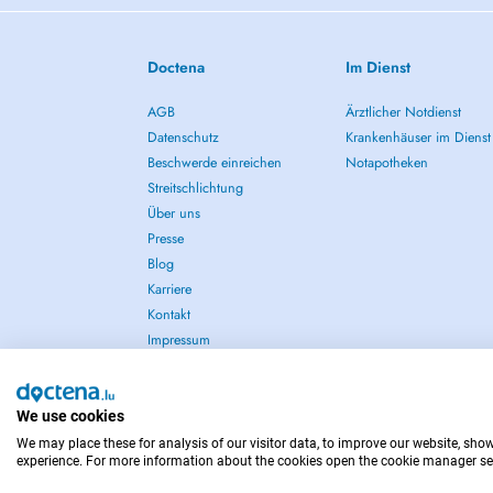
Doctena
Im Dienst
AGB
Ärztlicher Notdienst
Datenschutz
Krankenhäuser im Dienst
Beschwerde einreichen
Notapotheken
Streitschlichtung
Über uns
Presse
Blog
Karriere
Kontakt
Impressum
We use cookies
We may place these for analysis of our visitor data, to improve our website, sho
IM NOTFALL WENDEN SIE SICH AN : 112
experience. For more information about the cookies open the cookie manager se