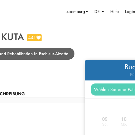
Luxemburg
DE
Hilfe
Login
 KUTA
441
nd Rehabilitation in Esch-sur-Alzette
Buc
Fü
CHREIBUNG
09
10
So.
Mo.