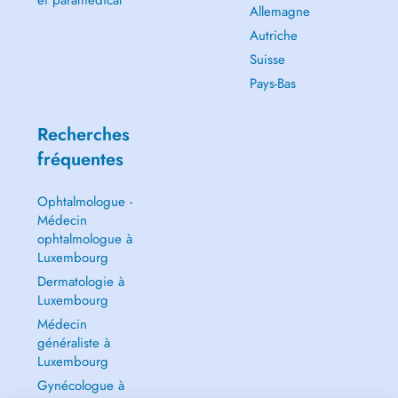
et paramédical
Allemagne
Autriche
Suisse
Pays-Bas
Recherches
fréquentes
Ophtalmologue -
Médecin
ophtalmologue à
Luxembourg
Dermatologie à
Luxembourg
Médecin
généraliste à
Luxembourg
Gynécologue à