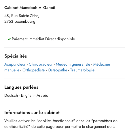
Cabinet Mamdooh Al-Garadi
48, Rue Sainte-Zithe,
2763 Luxembourg
Paiement Immédiat Direct disponible
Spécialités
Acupuncteur
-
Chiropracteur
-
Médecin généraliste
-
Médecine
manuelle
-
Orthopédiste
-
Ostéopathe
-
Traumatologie
Langues parlées
Deutsch
- English
- Arabic
Informations sur le cabinet
Veuillez activer les "cookies fonctionnels" dans les "paramètres de
confidentialité" de cette page pour permettre le chargement de la