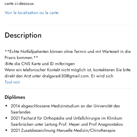
carte ci-dessous.
Voir la localisation ou la carte
Description
**Echte Notfallpatienten können ohne Termin und mit Wartezeit in die
Praxis kommen.**
-Bitte die CNS Karte und ID mitbringen
Wenn ein telefonischer Kontakt nicht möglich ist, kontaktieren Sie bitte
direkt den Arzt unter
dralgaradi30@gmail.com
. Er wird sich
persönlich um Ihr Anliegen kümmern.
Tout voir
**Genuine emergency patients may come to the practice without an
Diplômes
appointment, but should expect waiting times.
2014 abgeschlossene Medizinstudium an der Universität des
Please bring your CNS card and your ID with you!
Saarlandes
** If phone contact is not possible, please contact the doctor directly
2021 Facharzt für Orthopädie und Unfallchirurgie im Klinikum
at
dralgaradi30@gmail.com
. He will personally take care of your
Saarbrücken unter Leitung Prof. Meyer und Prof Anagnostakos
matter.
2021 Zusatzbezeichnung Manuelle Medizin/Chirotherapie