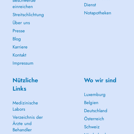
Beschwerde
-Impfberatung für Internationale Reisen
Dienst
einreichen
- Führerscheine Eignungstest
Notapotheken
Streitschlichtung
3- Zusatzleistungen:
Über uns
-Ärztliche Zeugnisse und Gutachten
Presse
-PRP (Plasmatherapie), Intraartikulär gegen Arthrose oder Tendinitis,
-Akupunktur
Blog
-Chirotherapie
Karriere
-Ärztliche Osteopathie
Kontakt
-Infusionstherapie für Schmerztherapie sowie Multivitamininfusionen.
Impressum
In bestimmten Situationen kann ein Zuschlag (supplément) der
Kategorie CP1 durch den Arzt abgerechnet werden / Un supplément
de la catégorie CP1 peut être facturé par le médecin dans certaines
Nützliche
Wo wir sind
situations.
Links
Luxemburg
Belgien
Medizinische
Labors
Deutschland
Verzeichnis der
Österreich
Ärzte und
Schweiz
Behandler