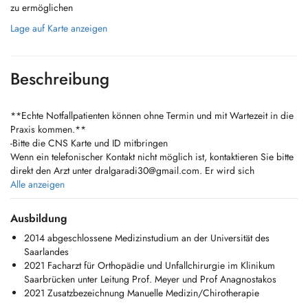
zu ermöglichen
Lage auf Karte anzeigen
Beschreibung
**Echte Notfallpatienten können ohne Termin und mit Wartezeit in die
Praxis kommen.**
-Bitte die CNS Karte und ID mitbringen
Wenn ein telefonischer Kontakt nicht möglich ist, kontaktieren Sie bitte
direkt den Arzt unter
dralgaradi30@gmail.com
. Er wird sich
persönlich um Ihr Anliegen kümmern.
Alle anzeigen
**Genuine emergency patients may come to the practice without an
Ausbildung
appointment, but should expect waiting times.
2014 abgeschlossene Medizinstudium an der Universität des
Please bring your CNS card and your ID with you!
Saarlandes
** If phone contact is not possible, please contact the doctor directly
2021 Facharzt für Orthopädie und Unfallchirurgie im Klinikum
at
dralgaradi30@gmail.com
. He will personally take care of your
Saarbrücken unter Leitung Prof. Meyer und Prof Anagnostakos
matter.
2021 Zusatzbezeichnung Manuelle Medizin/Chirotherapie