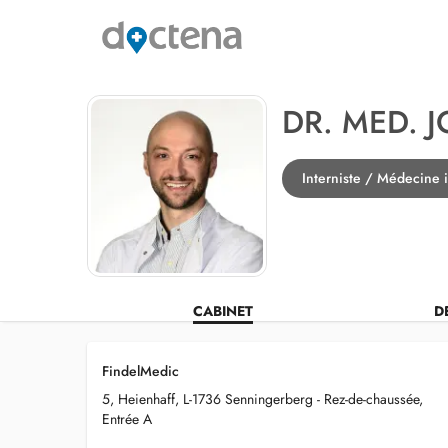
DR. MED. 
Interniste / Médecine 
CABINET
D
FindelMedic
5, Heienhaff, L-1736 Senningerberg - Rez-de-chaussée,
Entrée A