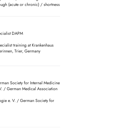
cough (acute or chronic) / shortness
inal pain / heartburn, reflux /
litus (new diagnosis or
olism disorder (dyslipidemia) /
roblems / anemia / joint and
ecialist DAPM
ecialist training at Krankenhaus
rinnen, Trier, Germany
betes, hypertension, and
tion),
 arteries, leg vessels (veins and
rman Society for Internal Medicine
.V. / German Medical Association
ogie e. V. / German Society for
s/