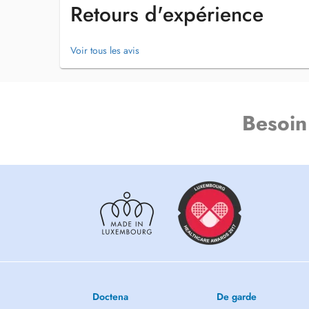
Secretariat: +352 27 99 59 59
Retours d'expérience
Un centre médical pluridisciplinaire au Findel. Parcours d
Voir tous les avis
Besoin
Doctena
De garde