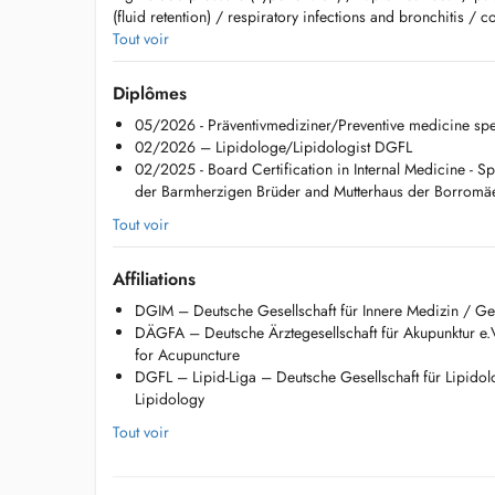
(fluid retention) / respiratory infections and bronchitis / 
of breath / diagnosed or suspected asthma , COPD / abdom
Tout voir
nausea, vomiting /diarrhea or constipation / diabetes mel
management/treatment) / elevated cholesterol/lipid metab
Diplômes
Impaired kidney function (elevated creatinine) / thyroid p
05/2026 - Präventivmediziner/Preventive medicine sp
muscle pain
02/2026 – Lipidologe/Lipidologist DGFL
02/2025 - Board Certification in Internal Medicine - Sp
Available Services:
der Barmherzigen Brüder and Mutterhaus der Borromäe
- consultation
- treatment of lipid metabolism disorders (lipidology), dia
Tout voir
cardiovascular risk factor
- cardiovascular risk assessment (heart attack/stroke preven
Affiliations
- modern ultrasound diagnostics (abdomen, thyroid, carotid
arteries), thorax)
DGIM – Deutsche Gesellschaft für Innere Medizin / Ge
- infectious disease and travel medicine
DÄGFA – Deutsche Ärztegesellschaft für Akupunktur e
- prevention/check-ups,
for Acupuncture
- evaluation of abnormal liver function tests,
DGFL – Lipid-Liga – Deutsche Gesellschaft für Lipidol
- vaccination advice,
Lipidology
- driver's license and insurance examination.
Tout voir
Languages: German, English & Luxembourgish
More information: https://care.findelmedic.lu/dr-jonas-jab