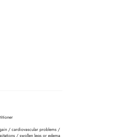
titioner
 gain / cardiovascular problems /
lpitations / swollen legs or edema