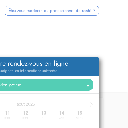
Êtes-vous médecin ou professionnel de santé ?
re rendez-vous en ligne
seignez les informations suivantes
>
août 2026
11
12
13
14
15
mar.
mer.
jeu.
ven.
sam.