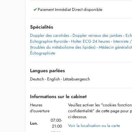
Paiement Immédiat Direct disponible
Spécialités
Doppler des carotides
-
Doppler veineux des jambes
-
Ech
Echographie thyroïde
-
Holter ECG 24 heures
-
Interniste
(troubles du métabolisme des lipides)
-
Médecin généralist
Échographiste
Langues parlées
Deutsch
- English
- Lëtzebuergesch
Informations sur le cabinet
Heures
Veuillez activer les "cookies fonctio
d'ouverture
confidentialité" de cette page pour 
ci-dessous.
07:00-
Lun.
Voir la localisation ou la carte
21:00