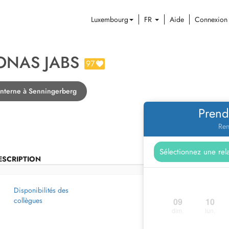
Luxembourg
FR
Aide
Connexion
JONAS JABS
97
interne à Senningerberg
Prend
Ren
ESCRIPTION
Disponibilités des
collègues
09
10
dim.
lun.