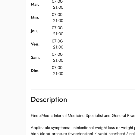
07:00-
Mar.
21:00
07:00-
Mer.
21:00
07:00-
Jeu.
21:00
07:00-
Ven.
21:00
07:00-
Sam.
21:00
07:00-
Dim.
21:00
Description
FindelMedic Internal Medicine Specialist and General Prac
Applicable symptoms: unintentional weight loss or weight
high blood pressure (hypertension) / rapid heartbeat / pa