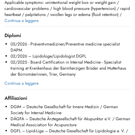
Applicable symptoms: unintentional weight loss or weight gain /
cardiovascular problems / high blood pressure (hypertension) / rapid
heartbeat / palpitations / swollen legs or edema (fluid retention) /
respiratory infections and bronchitis / cough (acute or chronic) /
Continua a leggere
shortness of breath / diagnosed or suspected asthma , COPD /
abdominal pain / heartburn, reflux / nausea, vomiting /diarrhea or
Diplomi
constipation / diabetes mellitus (new diagnosis or
05/2026 - Präventivmediziner/Preventive medicine specialist
management/treatment) / elevated cholesterol/lipid metabolism
DAPM
disorder (dyslipidemia) / Impaired kidney function (elevated
02/2026 – Lipidologe/Lipidologist DGFL
creatinine) / thyroid problems / anemia / joint and muscle pain
02/2025 - Board Certification in Internal Medicine - Specialist
training at Krankenhaus der Barmherzigen Brüder and Mutterhaus
Available Services:
der Borromäerinnen, Trier, Germany
- consultation
- treatment of lipid metabolism disorders (lipidology), diabetes,
Continua a leggere
hypertension, and cardiovascular risk factor
- cardiovascular risk assessment (heart attack/stroke prevention),
Affiliazioni
- modern ultrasound diagnostics (abdomen, thyroid, carotid arteries,
leg vessels (veins and arteries), thorax)
DGIM – Deutsche Gesellschaft für Innere Medizin / German
- infectious disease and travel medicine
Society for Internal Medicine
- prevention/check-ups,
DÄGFA – Deutsche Ärztegesellschaft für Akupunktur e.V. / German
- evaluation of abnormal liver function tests,
Medical Association for Acupuncture
- vaccination advice,
DGFL – Lipid-Liga – Deutsche Gesellschaft für Lipidologie e. V. /