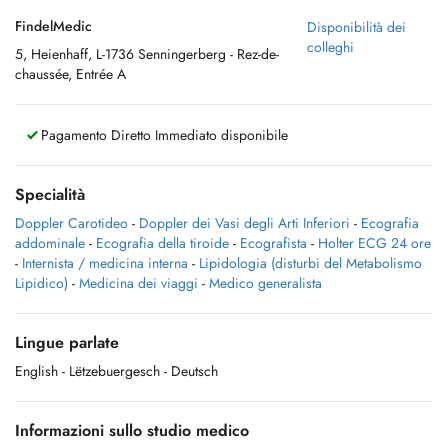
FindelMedic
Disponibilità dei
colleghi
5, Heienhaff, L-1736 Senningerberg - Rez-de-
chaussée, Entrée A
Pagamento Diretto Immediato disponibile
Specialità
Doppler Carotideo
-
Doppler dei Vasi degli Arti Inferiori
-
Ecografia
addominale
-
Ecografia della tiroide
-
Ecografista
-
Holter ECG 24 ore
-
Internista / medicina interna
-
Lipidologia (disturbi del Metabolismo
Lipidico)
-
Medicina dei viaggi
-
Medico generalista
Lingue parlate
English
- Lëtzebuergesch
- Deutsch
Informazioni sullo studio medico