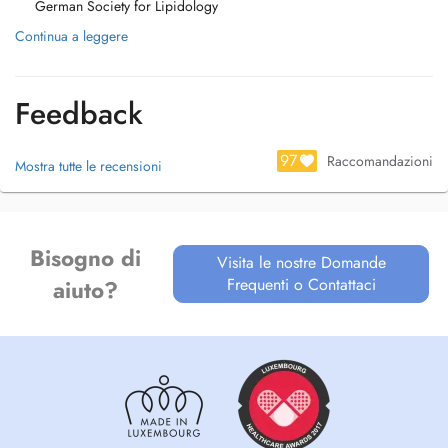
- driver's license and insurance examination.
German Society for Lipidology
Continua a leggere
Languages: German, English & Luxembourgish
More information: https://care.findelmedic.lu/dr-jonas-jabs/
Secretariat: +352 27 99 59 59
Un centre médical pluridisciplinaire au Findel. Parcours de soin.
Feedback
Parcours de prévention.
97
Raccomandazioni
Mostra tutte le recensioni
Bisogno di
Visita le nostre Domande
Frequenti o Contattaci
aiuto?